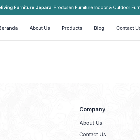
living Furniture Jepara
. Produsen Furniture Indoor & Outdoor Furn
Beranda
About Us
Products
Blog
Contact U
Company
About Us
Contact Us