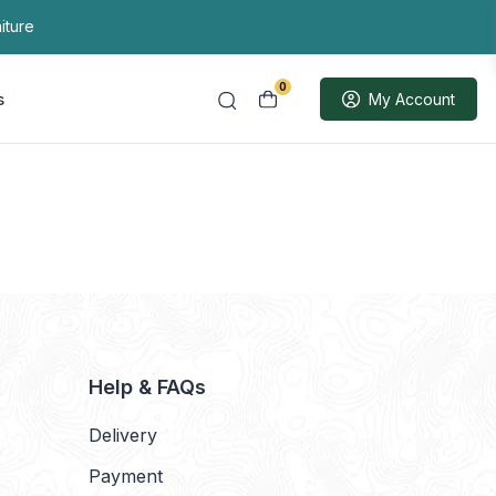
iture
0
s
My Account
Help & FAQs
Delivery
Payment