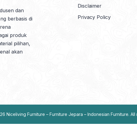
Disclaimer
odusen dan
Privacy Policy
ang berbasis di
arena
agai produk
erial pilihan,
kenal akan
026
Niceliving Furniture – Furniture Jepara – Indonesian Furniture
. Al