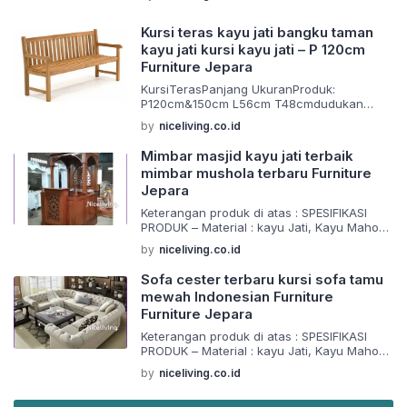
Furniture terbaru dengan model desain
elegan dan antik. Sangat cocok untuk
melengkapi rumah anda Barang di buat
Kursi teras kayu jati bangku taman
menggunakan material yang berkualitas
kayu jati kursi kayu jati – P 120cm
dan juga dikerjakan oleh tangan tangan ahli
Furniture Jepara
yang sudah berpegalaman dalam
pembuatan mebel dan pewarnaan […]
KursiTerasPanjang UkuranProduk:
P120cm&150cm L56cm T48cmdudukan
T92cmsandaran SpesifikasiProduk:
by
niceliving.co.id
Bahan:KayuJati Finishing:Natural
PengerjaanRapi,Awet,Kuat,Kokoh&TahanLa
Mimbar masjid kayu jati terbaik
ma
mimbar mushola terbaru Furniture
Packingmenggunakankardusyangtebaluntu
Jepara
kkeamananselamadalampengiriman
Keunggulan Produk Kami:
Keterangan produk di atas : SPESIFIKASI
BarangYangKamiBuatMenggunakanMaterial
PRODUK – Material : kayu Jati, Kayu Mahoni
KualitasTerbaik
,Kayu sungkai – Finishing : finising melamin,
BarangYangKamiBuatDiKerjakanOlehOrang-
by
niceliving.co.id
natural ,walnut dan duco atau sesuai yang
OrangYangSudahBerpengalamanDalamBida
anda inginkan – Packing : Menggunakan 2
ngPembuatanMebeldanPewarnaanFinishing
Sofa cester terbaru kursi sofa tamu
lapis kertas single fish dan kardus tebal
BarangYangKamiJualAdalahProdukMebel/F
mewah Indonesian Furniture
Barang di buat menggunakan material yang
urnitureKualitasTerbaik Bisa Custom Produk
Furniture Jepara
berkualitas dan juga dikerjakan oleh tangan
Ukuran & Warna Harga Lebih Murah Karena
tangan […]
Kami Langsung Pengrajin (Tangan Pertama)
Keterangan produk di atas : SPESIFIKASI
Pengiriman:
PRODUK – Material : kayu Jati, Kayu Mahoni
1.NOTABARANG/InvoicesayakirimpakaiJNE/J
,Kayu sungkai – Finishing : finising melamin,
by
niceliving.co.id
&T/Tiki/Pos
natural ,walnut dan duco atau sesuai yang
2.UntukBARANGakankamikirimmenggunaka
anda inginkan – Packing : Menggunakan 2