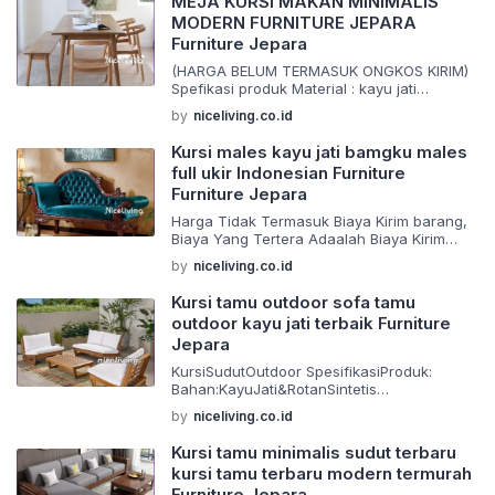
MEJA KURSI MAKAN MINIMALIS
ngPembuatanMebeldanPewarnaanFinishing
material yang berkualitas dan juga
MODERN FURNITURE JEPARA
BarangYangKamiJualAdalahProdukMebel/F
dikerjakan oleh tangan tangan ahli yang
Furniture Jepara
urnitureKualitasTerbaik
sudah berpegalaman dalam pembuatan
BisaCustomProdukUkuran&Warna
mebel dan pewarnaan […]
(HARGA BELUM TERMASUK ONGKOS KIRIM)
HargaLebihMurahKarenaKamiLangsungPen
Spefikasi produk Material : kayu jati
grajin(TanganPertama) Pengiriman:
Finishing : request Size : ( standar )
by
niceliving.co.id
1.NOTABARANG/InvoicesayakirimpakaiJNE/J
Furniture terbaru dengan model desain
&T/Tiki/Pos
elegan dan antik. Sangat cocok untuk
Kursi males kayu jati bamgku males
2.UntukBARANGakankamikirimmenggunaka
melengkapi rumah anda Barang di buat
nJasaEkspedisiTrukmaupunpickupdariJepar
full ukir Indonesian Furniture
menggunakan material yang berkualitas
ayangsudahsangatterpercayadantelahbeke
Furniture Jepara
dan juga dikerjakan oleh tangan tangan ahli
rjasamadengankami Catatan:
yang sudah berpegalaman dalam
Harga Tidak Termasuk Biaya Kirim barang,
Hargayangtercantumbelumtermasukongkire
pembuatan mebel dan pewarnaan […]
Biaya Yang Tertera Adaalah Biaya Kirim
kpedisi,infoongkirekpedisibisachatpelapakt
Invoice Ongkos Kirim yang Tertera Adalah
erlebihdahulu
by
niceliving.co.id
Untuk Biaya Kirim Invoice Menerima Custom
Selamatberbelanjaditokofurniturekami
Desain Sesuai Dengan Keinginan Anda
Terimakasihtelahmengunjungitokofurniturek
Kursi tamu outdoor sofa tamu
Sistem pemesanan : Pre-Order (PO) Max. 2-
ami Salam Hormat, Niceliving Furniture Sofa
outdoor kayu jati terbaik Furniture
3 Minggu sampai di rumah kamu. Kadang
yang Tahan Lama, Bukan Cuma Cantik di
Jepara
bisa lebih cepat Notes : Mohon Chat Admin
Foto Banyak orang jatuh cinta sama sofa
Terkait Biaya Kirim BarangKeterangan
dari fotonya, terus kecewa begitu dipakai
KursiSudutOutdoor SpesifikasiProduk:
produk […]
beberapa bulan — busa mulai kempes, […]
Bahan:KayuJati&RotanSintetis
Finishing:Natural
by
niceliving.co.id
PengerjaanRapih,Awet,Kuat,Kokoh&TahanL
ama
Kursi tamu minimalis sudut terbaru
Packingmenggunakankardusyangtebaluntu
kursi tamu terbaru modern termurah
kkeamananselamadalampengiriman
Furniture Jepara