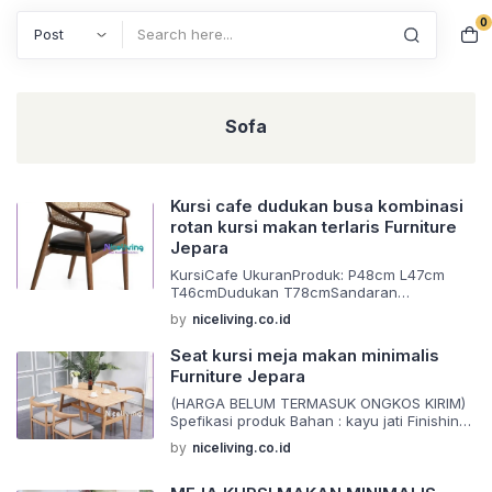
0
Search
Sofa
Kursi cafe dudukan busa kombinasi
rotan kursi makan terlaris Furniture
Jepara
KursiCafe UkuranProduk: P48cm L47cm
T46cmDudukan T78cmSandaran
SpesifikasiProduk: Bahan:KayuJatiPilihan
by
niceliving.co.id
Finishing:SalakBrownDoff
PengerjaanRapi,Awet,Kuat,Kokoh&TahanLa
Seat kursi meja makan minimalis
ma
Furniture Jepara
Packingmenggunakankardusyangtebaluntu
kkeamananselamadalampengiriman
(HARGA BELUM TERMASUK ONGKOS KIRIM)
KeunggulanProdukKami:
Spefikasi produk Bahan : kayu jati Finishing
BarangYangKamiBuatMenggunakanMaterial
: request Ukuran : ( standar ) Furniture
by
niceliving.co.id
KualitasTerbaik
terbaru dengan model desain elegan dan
BarangYangKamiBuatDiKerjakanOlehOrang-
antik. Sangat cocok untuk melengkapi
OrangYangSudahBerpengalamanDalamBida
rumah anda Barang di buat menggunakan