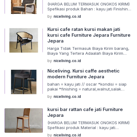
(HARGA BELUM TERMASUK ONGKOS KIRIM)
mengalami kerusakan saat pengiriman
Spefikasi produk Bahan : kayu jati Finishing
tokoh kami […]
: request Ukuran : ( standar ) Furniture
by
niceliving.co.id
terbaru dengan model desain elegan dan
antik. Sangat cocok untuk melengkapi
rumah anda Barang di buat menggunakan
Kursi cafe ratan kursi makan jati
material yang berkualitas dan juga
kursi cafe Furniture Jepara Furniture
dikerjakan oleh tangan tangan ahli yang
Jepara
sudah berpegalaman dalam pembuatan
mebel dan pewarnaan […]
Harga Tidak Termasuk Biaya Kirim barang,
Biaya Yang Tertera Adaalah Biaya Kirim
Invoice Ongkos Kirim yang Tertera Adalah
by
niceliving.co.id
Untuk Biaya Kirim Invoice Menerima Custom
Desain Sesuai Dengan Keinginan Anda
Niceliving. Kursi caffe aesthetic
Sistem pemesanan : Pre-Order (PO) Max. 2-
modern Furniture Jepara
3 Minggu sampai di rumah kamu. Kadang
bisa lebih cepat Notes : Mohon Chat Admin
bahan = kayu jati // oscar *kondisi = siap
Terkait Biaya Kirim BarangDetail produk […]
pakai *finishing = natural,walnut,salak
*ukuran = standar #Spefikasi *bahan yang
by
niceliving.co.id
digunakan 100% asli alami *kontruksi
jaminan kuat *warna finishing dapat
sisesuaikan *packing menggunakan
kursi bar rattan cafe jati Furniture
foamseat dan kardus *garansi dalam
Jepara
pengiriman *untuk pemesanan silakan
(HARGA BELUM TERMASUK ONGKOS KIRIM)
tanyakan dulu pada kami *ukuran pada
Spefikasi produk Material : kayu jati
produk bisa langsung dm pada tokoh kami
Finishing : request Size : ( standar )
*pengiriman […]
by
niceliving.co.id