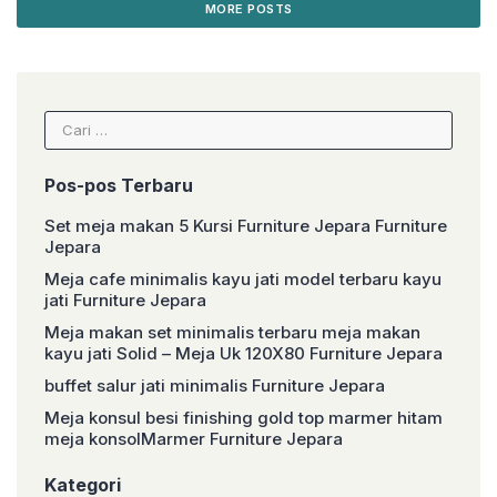
nJasaEkspedisiTrukmaupunpickupdariJepar
lapis kertas single fish dan kardus tebal
MORE POSTS
ayangsudahsangatterpercayadantelahbeke
Barang di buat menggunakan material yang
rjasamadengankami Catatan:
berkualitas dan juga dikerjakan oleh tangan
Hargayangtercantumbelumtermasukongkire
tangan […]
kpedisi,infoongkirekpedisibisachatpelapakt
erlebihdahulu
Selamatberbelanjaditokofurniturekami
Cari
Terimakasihtelahmengunjungitokofurniturek
untuk:
ami Salam Hormat, Niceliving Furniture Sofa
yang Tahan Lama, Bukan Cuma Cantik di
Foto Banyak orang jatuh […]
Pos-pos Terbaru
Set meja makan 5 Kursi Furniture Jepara Furniture
Jepara
Meja cafe minimalis kayu jati model terbaru kayu
jati Furniture Jepara
Meja makan set minimalis terbaru meja makan
kayu jati Solid – Meja Uk 120X80 Furniture Jepara
buffet salur jati minimalis Furniture Jepara
Meja konsul besi finishing gold top marmer hitam
meja konsolMarmer Furniture Jepara
Kategori