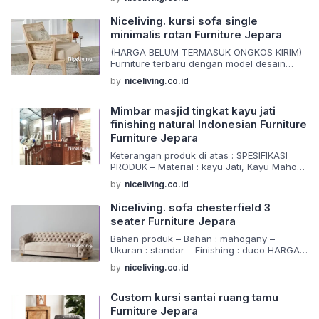
natural ,walnut dan duco atau sesuai yang
anda inginkan – Packing : Menggunakan 2
Niceliving. kursi sofa single
lapis kertas single fish dan kardus tebal
minimalis rotan Furniture Jepara
Barang di buat menggunakan material yang
berkualitas dan juga dikerjakan oleh tangan
(HARGA BELUM TERMASUK ONGKOS KIRIM)
tangan […]
Furniture terbaru dengan model desain
elegan dan antik. Sangat cocok untuk
by
niceliving.co.id
melengkapi rumah anda Barang di buat
menggunakan material yang berkualitas
dan juga dikerjakan oleh tangan tangan ahli
Mimbar masjid tingkat kayu jati
yang sudah berpegalaman dalam
finishing natural Indonesian Furniture
pembuatan mebel dan pewarnaan
Furniture Jepara
finishing, maka dari itu kami jamin produk
produk yang kami jual, hanya produk
Keterangan produk di atas : SPESIFIKASI
produk […]
PRODUK – Material : kayu Jati, Kayu Mahoni
,Kayu sungkai – Finishing : finising melamin,
by
niceliving.co.id
natural ,walnut dan duco atau sesuai yang
anda inginkan – Packing : Menggunakan 2
Niceliving. sofa chesterfield 3
lapis kertas single fish dan kardus tebal
seater Furniture Jepara
Barang di buat menggunakan material yang
berkualitas dan juga dikerjakan oleh tangan
Bahan produk – Bahan : mahogany –
tangan […]
Ukuran : standar – Finishing : duco HARGA
BELUM TERMASUK BIAYA PEMGIRIMAN !! -
by
niceliving.co.id
berat yang tertera merupakan berat invois
yang akan dikirim melalui jasa pengiriman
jne -barang akan dikirim melalui jasa
Custom kursi santai ruang tamu
pengiriman ekpedisi truck yang sudah
Furniture Jepara
terbiasa bekerja sama dengan kami -jika