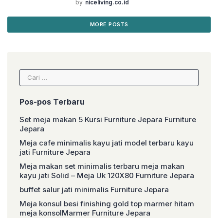
by
niceliving.co.id
natural ,walnut dan duco atau sesuai yang
anda inginkan – Packing : Menggunakan 2
lapis kertas single fish dan kardus tebal
MORE POSTS
Barang di buat menggunakan material yang
berkualitas dan juga dikerjakan oleh tangan
tangan […]
Cari
untuk:
Pos-pos Terbaru
Set meja makan 5 Kursi Furniture Jepara Furniture
Jepara
Meja cafe minimalis kayu jati model terbaru kayu
jati Furniture Jepara
Meja makan set minimalis terbaru meja makan
kayu jati Solid – Meja Uk 120X80 Furniture Jepara
buffet salur jati minimalis Furniture Jepara
Meja konsul besi finishing gold top marmer hitam
meja konsolMarmer Furniture Jepara