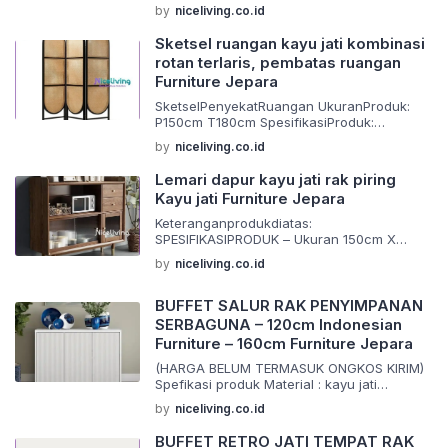
SpesifikasiProduk: Bahan:Stainless&Marmer
by
niceliving.co.id
Finishing:EmasGold
PengerjaanRapih,Awet,Kuat,Kokoh&TahanL
Sketsel ruangan kayu jati kombinasi
ama
rotan terlaris, pembatas ruangan
Packingmenggunakankardusyangtebaluntu
Furniture Jepara
kkeamananselamadalampengiriman
Keunggulan Produk Kami:
SketselPenyekatRuangan UkuranProduk:
BarangYangKamiBuatMenggunakanMaterial
P150cm T180cm SpesifikasiProduk:
KualitasTerbaik
Bahan:KayuJati Finishing:SalakBrownDoff
BarangYangKamiBuatDiKerjakanOlehOrang-
by
niceliving.co.id
PengerjaanRapih,Awet,Kuat,Kokoh&TahanL
OrangYangSudahBerpengalamanDalamBida
ama
ngPembuatanMebeldanPewarnaanFinishing
Lemari dapur kayu jati rak piring
Packingmenggunakankardusyangtebaluntu
BarangYangKamiJualAdalahProdukMebel/F
Kayu jati Furniture Jepara
kkeamananselamadalampengiriman
urnitureKualitasTerbaik Bisa Custom Produk
Keunggulan Produk Kami:
Keteranganprodukdiatas:
Ukuran & Warna Harga Lebih Murah Karena
BarangYangKamiBuatMenggunakanMaterial
SPESIFIKASIPRODUK – Ukuran 150cm X
Kami Langsung Pengrajin (Tangan Pertama)
KualitasTerbaik
40cm X 100cm -Material:kayuJati -
Note:
by
niceliving.co.id
BarangYangKamiBuatDiKerjakanOlehOrang-
Finishing:finisingmelamin,natural,walnutdan
Garansijikabarangpecahdalamprosespengir
OrangYangSudahBerpengalamanDalamBida
ducoatausesuaiyangandainginkan -
imans&kberlaku Pengiriman:
ngPembuatanMebeldanPewarnaanFinishing
Packing:Menggunakan2lapiskertassinglefis
BUFFET SALUR RAK PENYIMPANAN
1.NOTABARANG/InvoicesayakirimpakaiJNE/J
BarangYangKamiJualAdalahProdukMebel/F
hdankardustebal
&T/Tiki/Pos
SERBAGUNA – 120cm Indonesian
urnitureKualitasTerbaik Bisa Custom Produk
Barangdibuatmenggunakanmaterialyangber
2.UntukBARANGakankamikirimmenggunaka
Furniture – 160cm Furniture Jepara
Ukuran & Warna Harga Lebih Murah Karena
kualitasdanjugadikerjakanolehtangantanga
nJasaEkspedisiTrukmaupunpickupdariJepar
Kami Langsung Pengrajin (Tangan Pertama)
nahliyangsudahberpegalamandalampembu
(HARGA BELUM TERMASUK ONGKOS KIRIM)
ayangsudahsangatterpercayadantelahbeke
Pengiriman:
atanmebeldanpewarnaanfinishing,makadari
Spefikasi produk Material : kayu jati
rjasamadengankami Catatan:
1.NOTABARANG/InvoicesayakirimpakaiJNE/J
itukamijaminprodukprodukyangkamijual,han
Finishing : request Size : ( standar ) Siap
Hargayangtercantumbelumtermasukongkire
by
niceliving.co.id
&T/Tiki/Pos
yaprodukprodukmebelyangberkualitas
melayani request custom semua jenis
kpedisi,infoongkirekpedisibisachatpelapakt
2.UntukBARANGakankamikirimmenggunaka
Pengiriman: -
(bahan,ukuran,desain,warna) Furniture
erlebihdahulu
BUFFET RETRO JATI TEMPAT RAK
nJasaEkspedisiTrukmaupunpickupdariJepar
NOTABARANG/InvoicesayakirimpakeJNE/J&