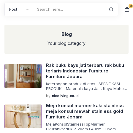
0
Search
Blog
Your blog category
Rak buku kayu jati terbaru rak buku
terlaris Indonesian Furniture
Furniture Jepara
Keterangan produk di atas : SPESIFIKASI
PRODUK – Material : kayu Jati, Kayu Mahoni
,Kayu sungkai – Finishing : finising melamin,
by
niceliving.co.id
natural ,walnut dan duco atau sesuai yang
anda inginkan – Packing : Menggunakan 2
Meja konsol marmer kaki stainless
lapis kertas single fish dan kardus tebal
meja konsul mewah stainless gold
Barang di buat menggunakan material yang
Furniture Jepara
berkualitas dan juga dikerjakan oleh tangan
tangan […]
MejaKonsolStainlessTopMarmer
UkuranProduk P120cm L40cm T85cm