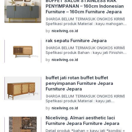
BUFFET SALUR STAINLESS RAK
menggunakan material yang berkualitas
PENYIMPANAN – 160cm Indonesian
dan juga dikerjakan oleh tangan tangan ahli
Furniture – 160cm Furniture Jepara
yang sudah berpegalaman dalam
pembuatan mebel dan pewarnaan […]
(HARGA BELUM TERMASUK ONGKOS KIRIM)
Spefikasi produk Material : kayu mahogany
oven Finishing : request Size : ( standar )
by
niceliving.co.id
Siap melayani request custom semua jenis
(bahan,ukuran,desain,warna) Furniture
rak sepatu Furniture Jepara
terbaru dengan model desain elegan dan
antik. Sangat cocok untuk melengkapi
(HARGA BELUM TERMASUK ONGKOS KIRIM)
rumah anda. Barang di buat menggunakan
Spefikasi produk Bahan : kayu jati Finishing
material yang berkualitas dan juga
: request Ukuran : ( standar ) Furniture
by
niceliving.co.id
dikerjakan oleh tangan tangan ahli […]
terbaru dengan model desain elegan dan
antik. Sangat cocok untuk melengkapi
rumah anda Barang di buat menggunakan
material yang berkualitas dan juga
buffet jati rotan buffet buffet
dikerjakan oleh tangan tangan ahli yang
penyimpanan Furniture Jepara
sudah berpegalaman dalam pembuatan
Furniture Jepara
mebel dan pewarnaan […]
(HARGA BELUM TERMASUK ONGKOS KIRIM)
Spefikasi produk Material : kayu jati
Finishing : request Size : ( standar )
by
niceliving.co.id
Furniture terbaru dengan model desain
elegan dan antik. Sangat cocok untuk
Niceliving. Almari aesthetic laci
melengkapi rumah anda Barang di buat
Furniture Jepara Furniture Jepara
menggunakan material yang berkualitas
dan juga dikerjakan oleh tangan tangan ahli
Detail produk *bahan = kayu jati *kondisi =