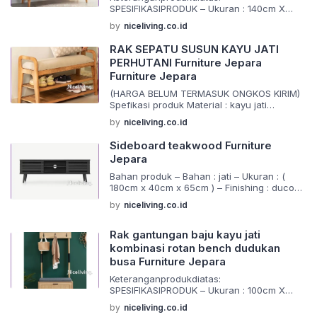
SPESIFIKASIPRODUK – Ukuran : 140cm X
60cm X 70cm -Material:kayuJati ,rotan
by
niceliving.co.id
alami -
Finishing:finisingmelamin,natural,walnutdan
RAK SEPATU SUSUN KAYU JATI
ducoatausesuaiyangandainginkan -
PERHUTANI Furniture Jepara
Packing:Menggunakan2lapiskertassinglefis
Furniture Jepara
hdankardustebal
Barangdibuatmenggunakanmaterialyangber
(HARGA BELUM TERMASUK ONGKOS KIRIM)
kualitasdanjugadikerjakanolehtangantanga
Spefikasi produk Material : kayu jati
nahliyangsudahberpegalamandalampembu
Finishing : request Size : ( standar ) Siap
atanmebeldanpewarnaanfinishing,makadari
by
niceliving.co.id
melayani request custom semua jenis
itukamijaminprodukprodukyangkamijual,han
(bahan,ukuran,desain,warna) Furniture
yaprodukprodukmebelyangberkualitas
Sideboard teakwood Furniture
terbaru dengan model desain elegan dan
Pengiriman: -
Jepara
antik. Sangat cocok untuk melengkapi
NOTABARANG/InvoicesayakirimpakeJNE/J&
rumah anda. Barang di buat menggunakan
Bahan produk – Bahan : jati – Ukuran : (
T/Tiki/Pos -
material yang berkualitas dan juga
180cm x 40cm x 65cm ) – Finishing : duco
untukBARANGakankamikirimmenggunakanJ
dikerjakan oleh tangan tangan ahli yang […]
HARGA BELUM TERMASUK BIAYA
asaEkspedisiTrukmaupunpickupdariJeparay
by
niceliving.co.id
PENGIRIMAN !! -berat yang tertera
angsudahsangatterpercayadanbekerjasam
merupakan berat invois yang akan dikirim
adengankami Catatan:
melalui jasa pengiriman jne -barang akan
Rak gantungan baju kayu jati
Hargayangtercantumbelumtermasukongkire
dikirim melalui jasa pengiriman ekpedisi
kpedisi,infoongkirekpedisibisachatpelapakt
kombinasi rotan bench dudukan
truck yang sudah terbiasa bekerja sama
erlebihdahulu
busa Furniture Jepara
dengan kami -jika […]
Selamatberbelanjadifurniturekami
Keteranganprodukdiatas:
#kursitamu#kursitamusudut#kursiminimalis#
SPESIFIKASIPRODUK – Ukuran : 100cm X
kursikayujati#mejamakan#kursiklasik#kursic
40cm X 180cm -Material:kayuJati, rotan
affe#kursimewah#almarihias#almarimodern
by
niceliving.co.id
alami -
#customkamar#kamarkekinian#mejakantor