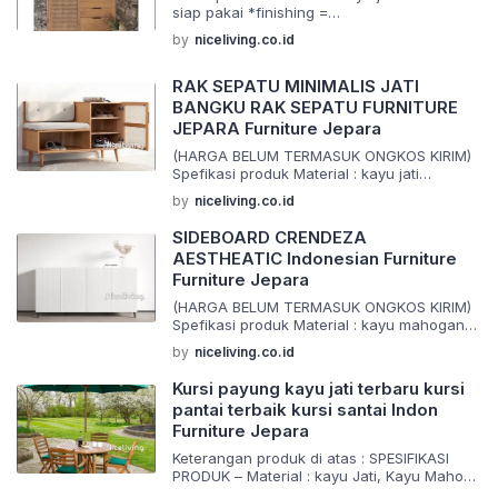
yang sudah berpegalaman dalam
siap pakai *finishing =
pembuatan mebel dan pewarnaan […]
natural,walnut,salak,bleacing *ukuran =
by
niceliving.co.id
standar #Spefikasi bahan yang digunakan
asli alami Barang di buat menggunakan
material yang berkualitas dan juga
RAK SEPATU MINIMALIS JATI
dikerjakan oleh tangan tangan ahli yang
BANGKU RAK SEPATU FURNITURE
sudah berpegalaman dalam pembuatan
JEPARA Furniture Jepara
mebel dan costum *kontruksi jaminan kuat
*warna finishing dapat sisesuaikan
(HARGA BELUM TERMASUK ONGKOS KIRIM)
*packing menggunakan foamseat dan […]
Spefikasi produk Material : kayu jati
Finishing : request Size : ( standar )
by
niceliving.co.id
Furniture terbaru dengan model desain
elegan dan antik. Sangat cocok untuk
SIDEBOARD CRENDEZA
melengkapi rumah anda Barang di buat
AESTHEATIC Indonesian Furniture
menggunakan material yang berkualitas
Furniture Jepara
dan juga dikerjakan oleh tangan tangan ahli
yang sudah berpegalaman dalam
(HARGA BELUM TERMASUK ONGKOS KIRIM)
pembuatan mebel dan pewarnaan […]
Spefikasi produk Material : kayu mahogany
oven Finishing : request Size : ( standar )
by
niceliving.co.id
Siap melayani request custom semua jenis
(bahan,ukuran,desain,warna) Furniture
Kursi payung kayu jati terbaru kursi
terbaru dengan model desain elegan dan
pantai terbaik kursi santai Indon
antik. Sangat cocok untuk melengkapi
Furniture Jepara
rumah anda. Barang di buat menggunakan
material yang berkualitas dan juga
Keterangan produk di atas : SPESIFIKASI
dikerjakan oleh tangan tangan ahli […]
PRODUK – Material : kayu Jati, Kayu Mahoni
,Kayu sungkai – Finishing : finising melamin,