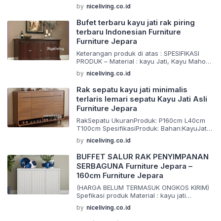
Bahan:KayuJati Finishing:SalakBrownDoff
by
niceliving.co.id
PengerjaanRapih,Awet,Kuat,Kokoh&TahanL
ama
Bufet terbaru kayu jati rak piring
Packingmenggunakankardusyangtebaluntu
terbaru Indonesian Furniture
kkeamananselamadalampengiriman
Furniture Jepara
Keunggulan Produk Kami:
BarangYangKamiBuatMenggunakanMaterial
Keterangan produk di atas : SPESIFIKASI
KualitasTerbaik
PRODUK – Material : kayu Jati, Kayu Mahoni
BarangYangKamiBuatDiKerjakanOlehOrang-
,Kayu sungkai – Finishing : finising melamin,
OrangYangSudahBerpengalamanDalamBida
by
niceliving.co.id
natural ,walnut dan duco atau sesuai yang
ngPembuatanMebeldanPewarnaanFinishing
anda inginkan – Packing : Menggunakan 2
BarangYangKamiJualAdalahProdukMebel/F
Rak sepatu kayu jati minimalis
lapis kertas single fish dan kardus tebal
urnitureKualitasTerbaik Bisa Custom Produk
terlaris lemari sepatu Kayu Jati Asli
Barang di buat menggunakan material yang
Ukuran & Warna Harga Lebih Murah Karena
Furniture Jepara
berkualitas dan juga dikerjakan oleh tangan
Kami Langsung Pengrajin (Tangan Pertama)
tangan […]
Pengiriman:
RakSepatu UkuranProduk: P160cm L40cm
1.NOTABARANG/InvoicesayakirimpakaiJNE/J
T100cm SpesifikasiProduk: Bahan:KayuJati
&T/Tiki/Pos
Finishing:NaturalDoff
by
niceliving.co.id
2.UntukBARANGakankamikirimmenggunaka
PengerjaanRapih,Awet,Kuat,Kokoh&TahanL
nJasaEkspedisiTrukmaupunpickupdariJepar
ama
BUFFET SALUR RAK PENYIMPANAN
ayangsudahsangatterpercayadantelahbeke
Packingmenggunakankardusyangtebaluntu
SERBAGUNA Furniture Jepara –
rjasamadengankami Catatan:
kkeamananselamadalampengiriman
160cm Furniture Jepara
Hargayangtercantumbelumtermasukongkire
Keunggulan Produk Kami:
kpedisi,infoongkirekpedisibisachatpelapakt
BarangYangKamiBuatMenggunakanMaterial
(HARGA BELUM TERMASUK ONGKOS KIRIM)
erlebihdahulu
KualitasTerbaik
Spefikasi produk Material : kayu jati
Selamatberbelanjaditokofurniturekami
BarangYangKamiBuatDiKerjakanOlehOrang-
Finishing : request Size : ( standar ) Siap
Terimakasihtelahmengunjungitokofurniturek
OrangYangSudahBerpengalamanDalamBida
by
niceliving.co.id
melayani request custom semua jenis
ami Salam Hormat Niceliving Furniture
ngPembuatanMebeldanPewarnaanFinishing
(bahan,ukuran,desain,warna) Furniture