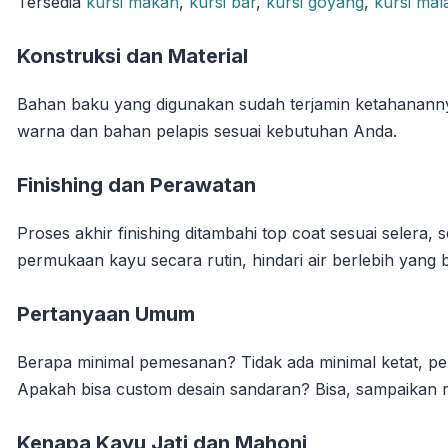
Tersedia
kursi makan
,
kursi bar
,
kursi goyang
,
kursi mal
Konstruksi dan Material
Bahan baku yang digunakan sudah terjamin ketahananny
warna dan bahan pelapis sesuai kebutuhan Anda.
Finishing dan Perawatan
Proses akhir finishing ditambahi top coat sesuai selera,
permukaan kayu secara rutin, hindari air berlebih yang
Pertanyaan Umum
Berapa minimal pemesanan? Tidak ada minimal ketat, p
Apakah bisa custom desain sandaran? Bisa, sampaikan r
Kenapa Kayu Jati dan Mahoni