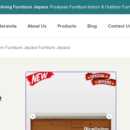
living Furniture Jepara
. Produsen Furniture Indoor & Outdoor Furn
Beranda
About Us
Products
Blog
Contact U
angku modern Furniture Jepara Furniture Jepara
e