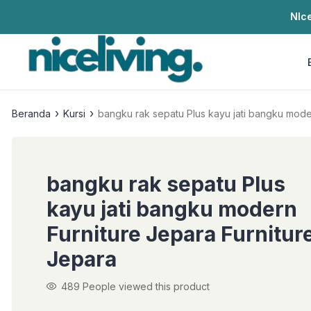
NIce
›
›
Beranda
Kursi
bangku rak sepatu Plus kayu jati b
bangku rak sepatu Plus
kayu jati bangku modern
Furniture Jepara Furnitur
Jepara
489
People viewed this product