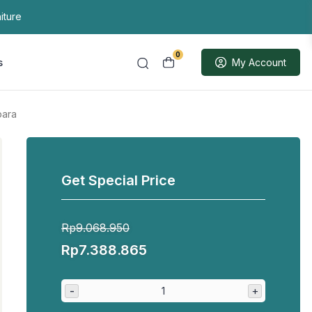
iture
0
s
My Account
epara
Get Special Price
Rp
9.068.950
Harga
Harga
Rp
7.388.865
aslinya
saat
adalah:
ini
-
+
Rp9.068.950.
adalah: