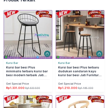
Kursi Bar
Kursi Bar
Kursi bar besi Plus
Kursi bar besi Plus terbaru
minimalis terbaru kursi bar
dudukan sandaran kayu
besi modern terbaik Jati
kursi bar besi Jati Furniture
Furniture Jepara
Jepara
Get Special Price
Get Special Price
Rp
1.331.000
Rp
1.210.000
Rp
1.633.500
Rp
1.485.000
Harga
Harga
Harga
Harga
aslinya
saat
aslinya
saat
adalah:
ini
adalah:
ini
Rp1.633.500.
adalah:
Rp1.485.000.
adalah:
Rp1.331.000.
Rp1.210.000.