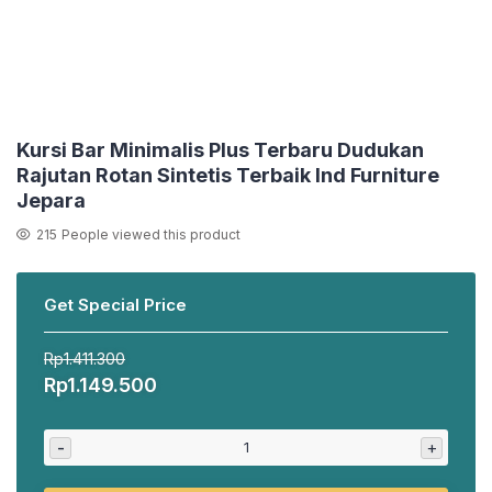
Kursi Bar Minimalis Plus Terbaru Dudukan
Rajutan Rotan Sintetis Terbaik Ind Furniture
Jepara
215
People viewed this product
Get Special Price
Rp
1.411.300
Harga
Harga
Rp
1.149.500
aslinya
saat
adalah:
ini
-
+
Rp1.411.300.
adalah:
Rp1.149.500.