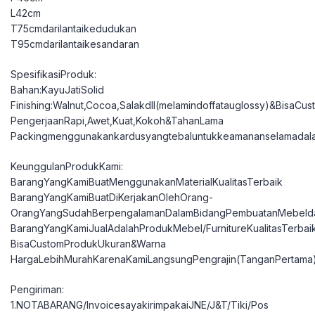
L42cm
T75cmdarilantaikedudukan
T95cmdarilantaikesandaran
SpesifikasiProduk:
Bahan:KayuJatiSolid
Finishing:Walnut,Cocoa,Salakdll(melamindoffatauglossy)&BisaCu
PengerjaanRapi,Awet,Kuat,Kokoh&TahanLama
Packingmenggunakankardusyangtebaluntukkeamananselamadal
KeunggulanProdukKami:
BarangYangKamiBuatMenggunakanMaterialKualitasTerbaik
BarangYangKamiBuatDiKerjakanOlehOrang-
OrangYangSudahBerpengalamanDalamBidangPembuatanMebelda
BarangYangKamiJualAdalahProdukMebel/FurnitureKualitasTerbai
BisaCustomProdukUkuran&Warna
HargaLebihMurahKarenaKamiLangsungPengrajin(TanganPertama
Pengiriman:
1.NOTABARANG/InvoicesayakirimpakaiJNE/J&T/Tiki/Pos