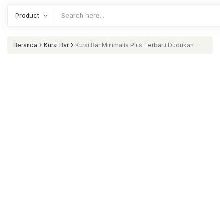
›
›
Beranda
Kursi Bar
Kursi Bar Minimalis Plus Terbaru Dudukan
Rajutan Rotan Sintetis Terbaik Ind Furniture Jepara