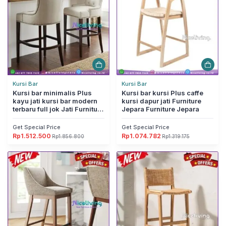
Kursi Bar
Kursi Bar
Kursi bar minimalis Plus
Kursi bar kursi Plus caffe
kayu jati kursi bar modern
kursi dapur jati Furniture
terbaru full jok Jati Furniture
Jepara Furniture Jepara
Jepara
Get Special Price
Get Special Price
Rp
1.512.500
Rp
1.074.782
Rp
1.856.800
Rp
1.319.175
Harga
Harga
Harga
Harga
aslinya
saat
aslinya
saat
adalah:
ini
adalah:
ini
Rp1.856.800.
adalah:
Rp1.319.175.
adalah:
Rp1.512.500.
Rp1.074.782.