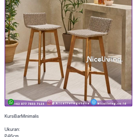
KursiBarMinimalis
Ukuran:
P46cm