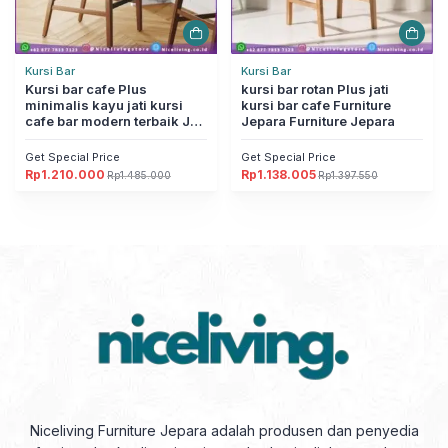
Kursi Bar
Kursi Bar
Kursi bar cafe Plus
kursi bar rotan Plus jati
minimalis kayu jati kursi
kursi bar cafe Furniture
cafe bar modern terbaik Jati
Jepara Furniture Jepara
Furniture Jepara
Get Special Price
Get Special Price
Rp
1.210.000
Rp
1.138.005
Rp
1.485.000
Rp
1.397.550
Harga
Harga
Harga
Harga
aslinya
saat
aslinya
saat
adalah:
ini
adalah:
ini
Rp1.485.000.
adalah:
Rp1.397.550.
adalah:
Rp1.210.000.
Rp1.138.005.
Niceliving Furniture Jepara adalah produsen dan penyedia