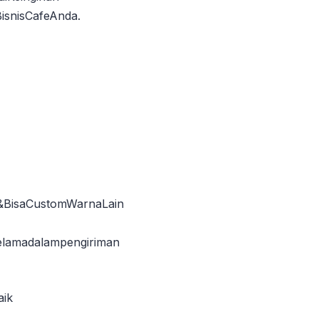
isnisCafeAnda.
y)&BisaCustomWarnaLain
lamadalampengiriman
aik