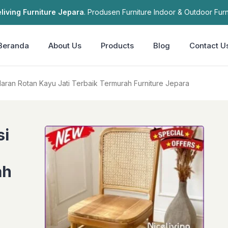
living Furniture Jepara
. Produsen Furniture Indoor & Outdoor Furn
Beranda
About Us
Products
Blog
Contact U
i Makan Sandaran Rotan Kayu Jati Terbaik Termurah Furniture Jepara
si
ah