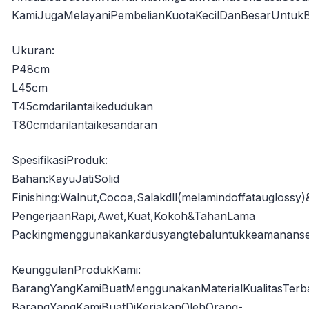
KamiJugaMelayaniPembelianKuotaKecilDanBesarUntukB
Ukuran:
P48cm
L45cm
T45cmdarilantaikedudukan
T80cmdarilantaikesandaran
SpesifikasiProduk:
Bahan:KayuJatiSolid
Finishing:Walnut,Cocoa,Salakdll(melamindoffataugloss
PengerjaanRapi,Awet,Kuat,Kokoh&TahanLama
Packingmenggunakankardusyangtebaluntukkeamananse
KeunggulanProdukKami:
BarangYangKamiBuatMenggunakanMaterialKualitasTerb
BarangYangKamiBuatDiKerjakanOlehOrang-