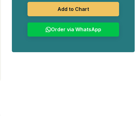
Rp786.500.
Add to Chart
Order via WhatsApp