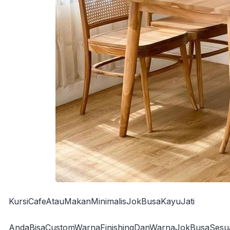
KursiCafeAtauMakanMinimalisJokBusaKayuJati
AndaBisaCustomWarnaFinishingDanWarnaJokBusaSesua