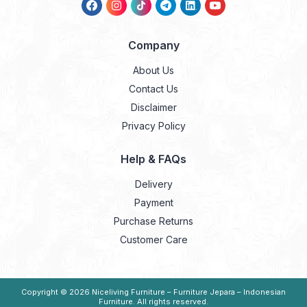
Company
About Us
Contact Us
Disclaimer
Privacy Policy
Help & FAQs
Delivery
Payment
Purchase Returns
Customer Care
Copyright © 2026
Niceliving Furniture – Furniture Jepara – Indonesian
Furniture
. All rights reserved.