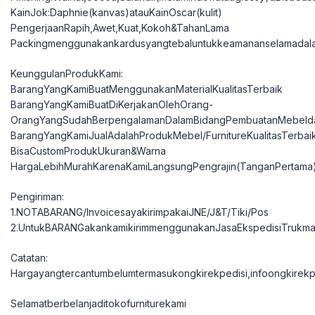
KainJok:Daphnie(kanvas)atauKainOscar(kulit)
PengerjaanRapih,Awet,Kuat,Kokoh&TahanLama
Packingmenggunakankardusyangtebaluntukkeamananselamadal
KeunggulanProdukKami:
BarangYangKamiBuatMenggunakanMaterialKualitasTerbaik
BarangYangKamiBuatDiKerjakanOlehOrang-
OrangYangSudahBerpengalamanDalamBidangPembuatanMebelda
BarangYangKamiJualAdalahProdukMebel/FurnitureKualitasTerbai
BisaCustomProdukUkuran&Warna
HargaLebihMurahKarenaKamiLangsungPengrajin(TanganPertama
Pengiriman:
1.NOTABARANG/InvoicesayakirimpakaiJNE/J&T/Tiki/Pos
2.UntukBARANGakankamikirimmenggunakanJasaEkspedisiTrukma
Catatan:
Hargayangtercantumbelumtermasukongkirekpedisi,infoongkirekpe
Selamatberbelanjaditokofurniturekami