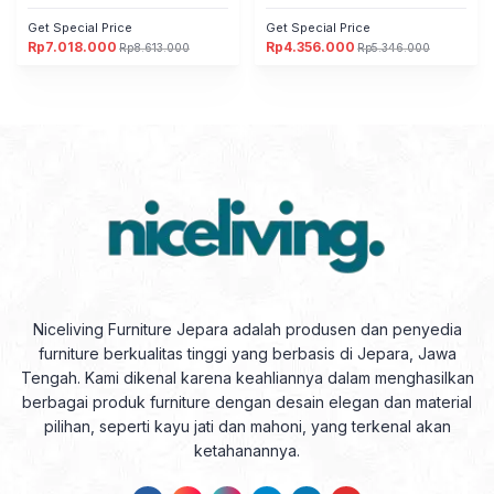
Furniture Jepara
Furniture Jepara
Get Special Price
Get Special Price
Rp
7.018.000
Rp
4.356.000
Rp
8.613.000
Rp
5.346.000
Harga
Harga
Harga
Harga
aslinya
saat
aslinya
saat
adalah:
ini
adalah:
ini
Rp8.613.000.
adalah:
Rp5.346.000.
adalah:
Rp7.018.000.
Rp4.356.000.
Niceliving Furniture Jepara adalah produsen dan penyedia
furniture berkualitas tinggi yang berbasis di Jepara, Jawa
Tengah. Kami dikenal karena keahliannya dalam menghasilkan
berbagai produk furniture dengan desain elegan dan material
pilihan, seperti kayu jati dan mahoni, yang terkenal akan
ketahanannya.