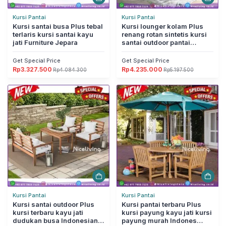
Kursi Pantai
Kursi Pantai
Kursi santai busa Plus tebal
Kursi lounger kolam Plus
terlaris kursi santai kayu
renang rotan sintetis kursi
jati Furniture Jepara
santai outdoor pantai
Furniture Jepara
Get Special Price
Get Special Price
Rp
3.327.500
Rp
4.235.000
Rp
4.084.300
Rp
5.197.500
Harga
Harga
Harga
Harga
aslinya
saat
aslinya
saat
adalah:
ini
adalah:
ini
Rp4.084.300.
adalah:
Rp5.197.500.
adalah:
Rp3.327.500.
Rp4.235.000.
Kursi Pantai
Kursi Pantai
Kursi santai outdoor Plus
Kursi pantai terbaru Plus
kursi terbaru kayu jati
kursi payung kayu jati kursi
dudukan busa Indonesian F
payung murah Indones