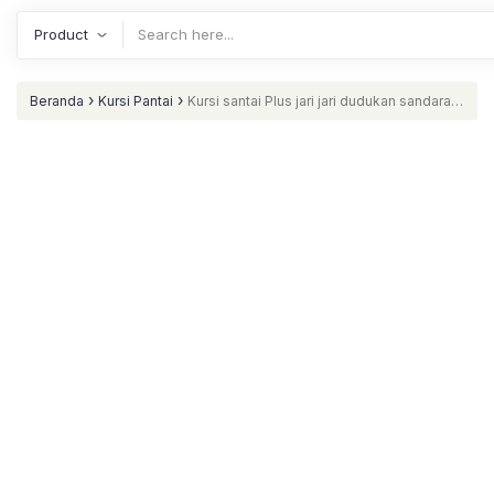
›
›
Beranda
Kursi Pantai
Kursi santai Plus jari jari dudukan sandaran
busa Indonesian Furniture Jepara