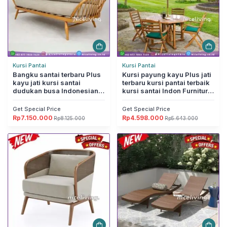
Kursi Pantai
Kursi Pantai
Bangku santai terbaru Plus
Kursi payung kayu Plus jati
kayu jati kursi santai
terbaru kursi pantai terbaik
dudukan busa Indonesian
kursi santai Indon Furniture
Furniture Jepara
Jepara
Get Special Price
Get Special Price
Rp
7.150.000
Rp
4.598.000
Rp
8.125.000
Rp
5.643.000
Harga
Harga
Harga
Harga
aslinya
saat
aslinya
saat
adalah:
ini
adalah:
ini
Rp8.125.000.
adalah:
Rp5.643.000.
adalah:
Rp7.150.000.
Rp4.598.000.