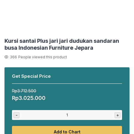
Kursi santai Plus jari jari dudukan sandaran
busa Indonesian Furniture Jepara
366
People viewed this product
Get Special Price
Rp
3.712.500
Harga
Harga
Rp
3.025.000
aslinya
saat
adalah:
ini
-
+
Rp3.712.500.
adalah:
Rp3.025.000.
Add to Chart