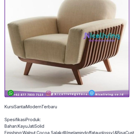
KursiSantaiModernTerbaru
SpesifikasiProduk:
Bahan:KayuJatiSolid
Finishing:Walnut,Cocoa,Salakdll(melamindoffatauglossy)&BisaCu