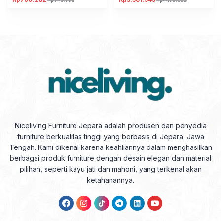
Harga
Harga
Harga
Harga
aslinya
saat
aslinya
saat
adalah:
ini
adalah:
ini
Rp970.338.
adalah:
Rp4.150.850.
adalah:
Rp790.282.
Rp3.381.345.
Niceliving Furniture Jepara adalah produsen dan penyedia
furniture berkualitas tinggi yang berbasis di Jepara, Jawa
Tengah. Kami dikenal karena keahliannya dalam menghasilkan
berbagai produk furniture dengan desain elegan dan material
pilihan, seperti kayu jati dan mahoni, yang terkenal akan
ketahanannya.