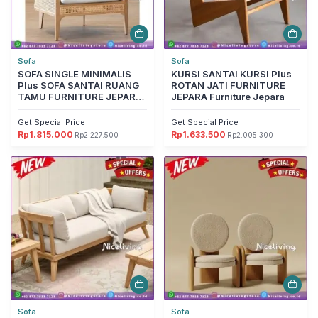
Sofa
Sofa
SOFA SINGLE MINIMALIS
KURSI SANTAI KURSI Plus
Plus SOFA SANTAI RUANG
ROTAN JATI FURNITURE
TAMU FURNITURE JEPARA
JEPARA Furniture Jepara
Furniture Jepara
Get Special Price
Get Special Price
Rp
1.815.000
Rp
1.633.500
Rp
2.227.500
Rp
2.005.300
Harga
Harga
Harga
Harga
aslinya
saat
aslinya
saat
adalah:
ini
adalah:
ini
Rp2.227.500.
adalah:
Rp2.005.300.
adalah:
Rp1.815.000.
Rp1.633.500.
Sofa
Sofa