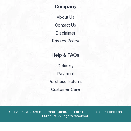
Company
About Us
Contact Us
Disclaimer
Privacy Policy
Help & FAQs
Delivery
Payment
Purchase Returns
Customer Care
Copyright © 2026
Niceliving Furniture – Furniture Jepara – Indonesian
Furniture
. All rights reserved.