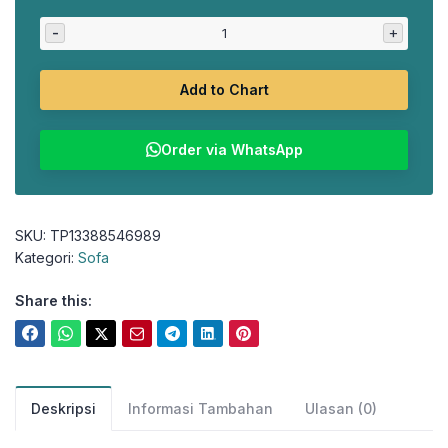
adalah:
ini
-
+
Rp2.036.023.
adalah:
Rp1.658.825.
Add to Chart
Order via WhatsApp
SKU:
TP13388546989
Kategori:
Sofa
Share this:
Deskripsi
Informasi Tambahan
Ulasan (0)