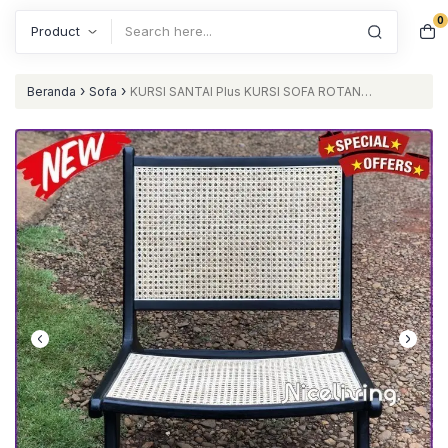
0
Search
›
›
Beranda
Sofa
KURSI SANTAI Plus KURSI SOFA ROTAN
TEAKWOOD Furniture Jepara Furniture Jepara