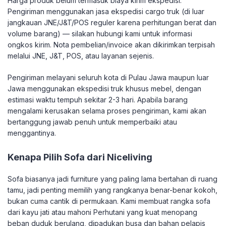
Harga produk belum termasuk biaya kirim ekspedisi.
Pengiriman menggunakan jasa ekspedisi cargo truk (di luar
jangkauan JNE/J&T/POS reguler karena perhitungan berat dan
volume barang) — silakan hubungi kami untuk informasi
ongkos kirim. Nota pembelian/invoice akan dikirimkan terpisah
melalui JNE, J&T, POS, atau layanan sejenis.
Pengiriman melayani seluruh kota di Pulau Jawa maupun luar
Jawa menggunakan ekspedisi truk khusus mebel, dengan
estimasi waktu tempuh sekitar 2-3 hari. Apabila barang
mengalami kerusakan selama proses pengiriman, kami akan
bertanggung jawab penuh untuk memperbaiki atau
menggantinya.
Kenapa Pilih Sofa dari Niceliving
Sofa biasanya jadi furniture yang paling lama bertahan di ruang
tamu, jadi penting memilih yang rangkanya benar-benar kokoh,
bukan cuma cantik di permukaan. Kami membuat rangka sofa
dari kayu jati atau mahoni Perhutani yang kuat menopang
beban duduk berulang, dipadukan busa dan bahan pelapis