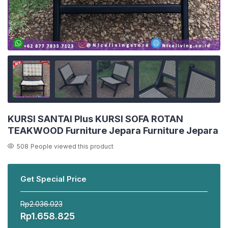
KURSI SANTAI Plus KURSI SOFA ROTAN
TEAKWOOD Furniture Jepara Furniture Jepara
508
People viewed this product
Get Special Price
Rp
2.036.023
Harga
Harga
Rp
1.658.825
aslinya
saat