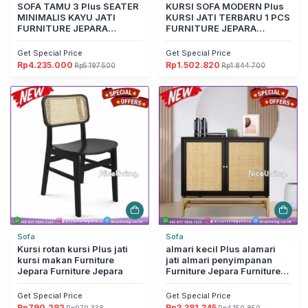
SOFA TAMU 3 Plus SEATER
KURSI SOFA MODERN Plus
MINIMALIS KAYU JATI
KURSI JATI TERBARU 1 PCS
FURNITURE JEPARA
FURNITURE JEPARA
Furniture Jepara
Furniture Jepara
Get Special Price
Get Special Price
Rp
4.235.000
Rp
1.502.820
Rp
5.197.500
Rp
1.844.700
Harga
Harga
Harga
Harga
aslinya
saat
aslinya
saat
adalah:
ini
adalah:
ini
Rp5.197.500.
adalah:
Rp1.844.700.
adalah:
Rp4.235.000.
Rp1.502.820.
Sofa
Sofa
Kursi rotan kursi Plus jati
almari kecil Plus alamari
kursi makan Furniture
jati almari penyimpanan
Jepara Furniture Jepara
Furniture Jepara Furniture
Jepara
Get Special Price
Get Special Price
Rp
790.282
Rp
3.381.345
Rp
970.338
Rp
4.150.850