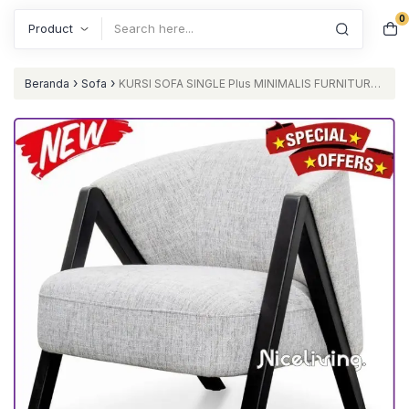
0
Search
›
›
Beranda
Sofa
KURSI SOFA SINGLE Plus MINIMALIS FURNITURE
JEPARA Furniture Jepara