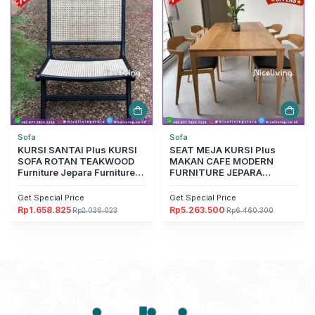
Sofa
Sofa
KURSI SANTAI Plus KURSI
SEAT MEJA KURSI Plus
SOFA ROTAN TEAKWOOD
MAKAN CAFE MODERN
Furniture Jepara Furniture
FURNITURE JEPARA
Jepara
Furniture Jepara
Get Special Price
Get Special Price
Rp
1.658.825
Rp
5.263.500
Rp
2.036.023
Rp
6.460.300
Harga
Harga
Harga
Harga
aslinya
saat
aslinya
saat
adalah:
ini
adalah:
ini
Rp2.036.023.
adalah:
Rp6.460.300.
adalah:
Rp1.658.825.
Rp5.263.500.