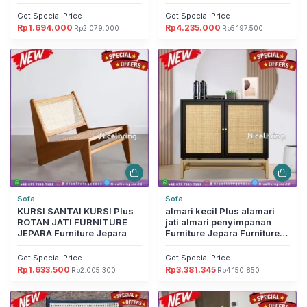
Get Special Price
Get Special Price
Rp
1.694.000
Rp
4.235.000
Rp
2.079.000
Rp
5.197.500
Harga
Harga
Harga
Harga
aslinya
saat
aslinya
saat
adalah:
ini
adalah:
ini
Rp2.079.000.
adalah:
Rp5.197.500.
adalah:
Rp1.694.000.
Rp4.235.000.
Sofa
Sofa
KURSI SANTAI KURSI Plus
almari kecil Plus alamari
ROTAN JATI FURNITURE
jati almari penyimpanan
JEPARA Furniture Jepara
Furniture Jepara Furniture
Jepara
Get Special Price
Get Special Price
Rp
1.633.500
Rp
3.381.345
Rp
2.005.300
Rp
4.150.850
Harga
Harga
Harga
Harga
aslinya
saat
aslinya
saat
adalah:
ini
adalah:
ini
Rp2.005.300.
adalah:
Rp4.150.850.
adalah:
Rp1.633.500.
Rp3.381.345.