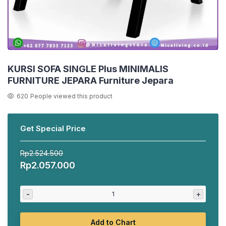
KURSI SOFA SINGLE Plus MINIMALIS
FURNITURE JEPARA Furniture Jepara
620
People viewed this product
Get Special Price
Rp
2.524.500
Harga
Harga
Rp
2.057.000
aslinya
saat
adalah:
ini
-
+
Rp2.524.500.
adalah:
Rp2.057.000.
Add to Chart