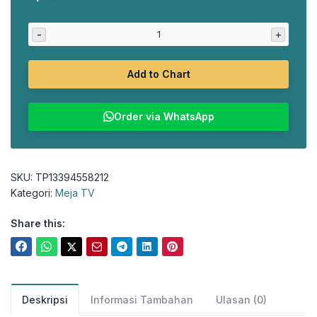
aslinya
saat
adalah:
ini
-
+
Rp4.188.000.
adalah:
Rp3.685.000.
Add to Chart
Order via WhatsApp
SKU:
TP13394558212
Kategori:
Meja TV
Share this:
Deskripsi
Informasi Tambahan
Ulasan (0)