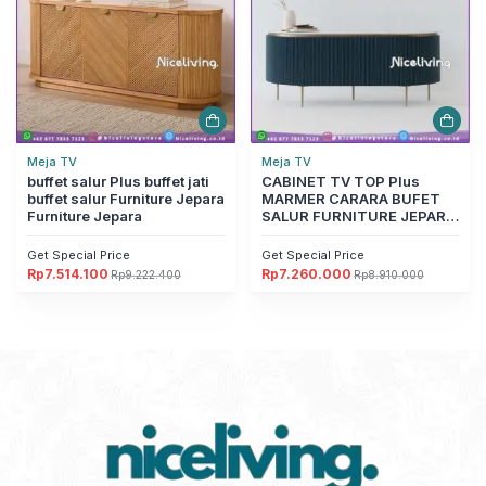
Meja TV
Meja TV
buffet salur Plus buffet jati
CABINET TV TOP Plus
buffet salur Furniture Jepara
MARMER CARARA BUFET
Furniture Jepara
SALUR FURNITURE JEPARA
Furniture Jepara
Get Special Price
Get Special Price
Rp
7.514.100
Rp
7.260.000
Rp
9.222.400
Rp
8.910.000
Harga
Harga
Harga
Harga
aslinya
saat
aslinya
saat
adalah:
ini
adalah:
ini
Rp9.222.400.
adalah:
Rp8.910.000.
adalah:
Rp7.514.100.
Rp7.260.000.