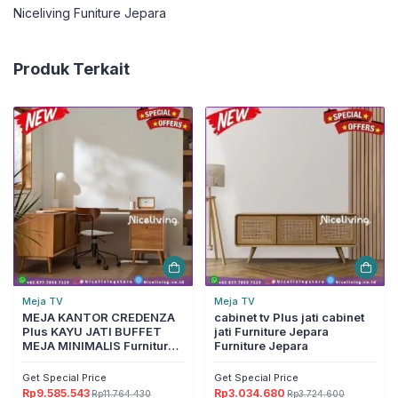
Niceliving Funiture Jepara
Produk Terkait
Meja TV
Meja TV
MEJA KANTOR CREDENZA
cabinet tv Plus jati cabinet
Plus KAYU JATI BUFFET
jati Furniture Jepara
MEJA MINIMALIS Furniture
Furniture Jepara
Jepara Furniture Jepara
Get Special Price
Get Special Price
Rp
9.585.543
Rp
3.034.680
Rp
11.764.430
Rp
3.724.600
Harga
Harga
Harga
Harga