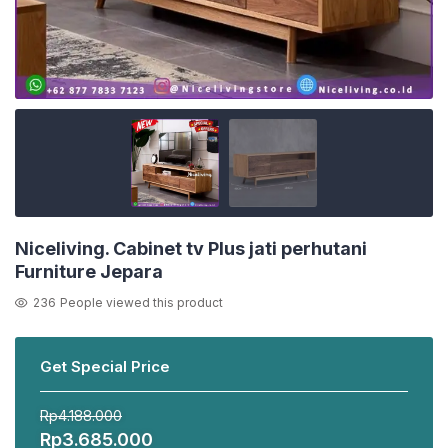
Niceliving. Cabinet tv Plus jati perhutani
Furniture Jepara
236
People viewed this product
Get Special Price
Rp
4.188.000
Harga
Harga
Rp
3.685.000