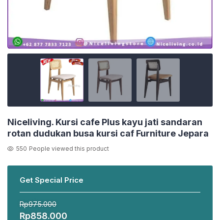
Niceliving. Kursi cafe Plus kayu jati sandaran
rotan dudukan busa kursi caf Furniture Jepara
550
People viewed this product
Get Special Price
Rp
975.000
Harga
Harga
Rp
858.000