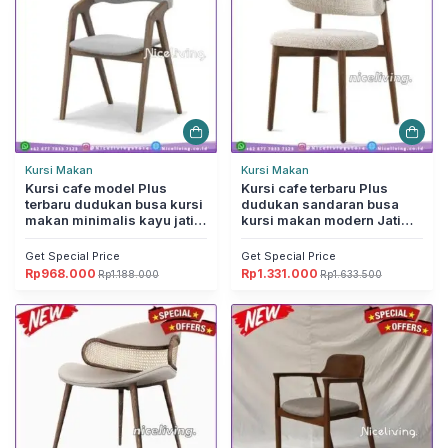
Kursi Makan
Kursi Makan
Kursi cafe model Plus
Kursi cafe terbaru Plus
terbaru dudukan busa kursi
dudukan sandaran busa
makan minimalis kayu jati
kursi makan modern Jati
Furniture Jepara
Furniture Jepara
Get Special Price
Get Special Price
Rp
968.000
Rp
1.331.000
Rp
1.188.000
Rp
1.633.500
Harga
Harga
Harga
Harga
aslinya
saat
aslinya
saat
adalah:
ini
adalah:
ini
Rp1.188.000.
adalah:
Rp1.633.500.
adalah:
Rp968.000.
Rp1.331.000.