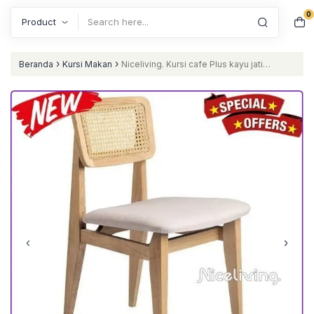
0
Search
›
›
Beranda
Kursi Makan
Niceliving. Kursi cafe Plus kayu jati
sandaran rotan dudukan busa kursi caf Furniture Jepara