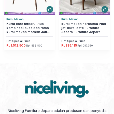
Kursi Makan
Kursi Makan
Kursi cafe terbaru Plus
kursi makan herosima Plus
kombinasi busa dan rotan
jati kursi cafe Furniture
kursi makan modern Jati
Jepara Furniture Jepara
Furniture Jepara
Get Special Price
Get Special Price
Rp
1.512.500
Rp
885.115
Rp
1.856.800
Rp
1.087.350
Harga
Harga
Harga
Harga
aslinya
saat
aslinya
saat
adalah:
ini
adalah:
ini
Rp1.856.800.
adalah:
Rp1.087.350.
adalah:
Rp1.512.500.
Rp885.115.
Niceliving Furniture Jepara adalah produsen dan penyedia