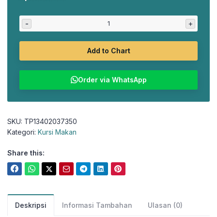
aslinya
saat
adalah:
ini
-
+
Rp975.000.
adalah:
Rp858.000.
Add to Chart
Order via WhatsApp
SKU:
TP13402037350
Kategori:
Kursi Makan
Share this:
Deskripsi
Informasi Tambahan
Ulasan (0)