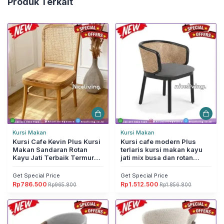
Produk Terkait
Kursi Makan
Kursi Makan
Kursi Cafe Kevin Plus Kursi
Kursi cafe modern Plus
Makan Sandaran Rotan
terlaris kursi makan kayu
Kayu Jati Terbaik Termurah
jati mix busa dan rotan
Furniture Jepara
Furniture Jepara
Get Special Price
Get Special Price
Rp
786.500
Rp
1.512.500
Rp
965.800
Rp
1.856.800
Harga
Harga
Harga
Harga
aslinya
saat
aslinya
saat
adalah:
ini
adalah:
ini
Rp965.800.
adalah:
Rp1.856.800.
adalah:
Rp786.500.
Rp1.512.500.