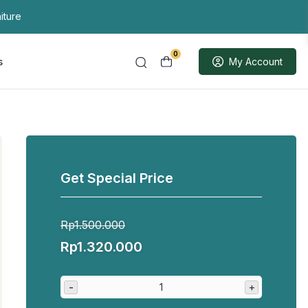
iture
0
s
My Account
Get Special Price
Rp
1.500.000
Harga
Harga
Rp
1.320.000
aslinya
saat
adalah:
ini
-
+
Rp1.500.000.
adalah: