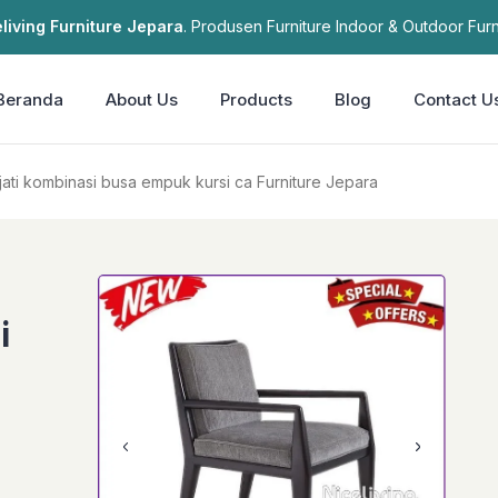
living Furniture Jepara
. Produsen Furniture Indoor & Outdoor Furn
Beranda
About Us
Products
Blog
Contact U
Plus terbaik kayu jati kombinasi busa empuk kursi ca Furniture Jepara
i