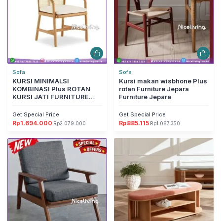
Sofa
Sofa
KURSI MINIMALSI
Kursi makan wisbhone Plus
KOMBINASI Plus ROTAN
rotan Furniture Jepara
KURSI JATI FURNITURE
Furniture Jepara
JEPARA Furniture Jepara
Get Special Price
Get Special Price
Rp
1.694.000
Rp
885.115
Rp
2.079.000
Rp
1.087.350
Harga
Harga
Harga
Harga
aslinya
saat
aslinya
saat
adalah:
ini
adalah:
ini
Rp2.079.000.
adalah:
Rp1.087.350.
adalah:
Rp1.694.000.
Rp885.115.