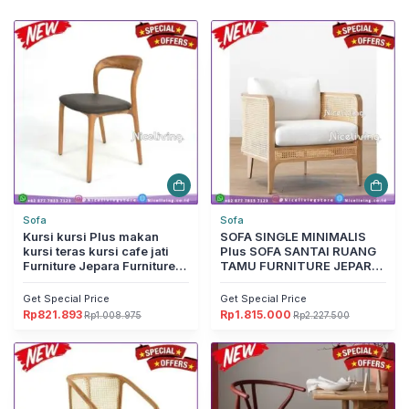
Sofa
Sofa
Kursi kursi Plus makan
SOFA SINGLE MINIMALIS
kursi teras kursi cafe jati
Plus SOFA SANTAI RUANG
Furniture Jepara Furniture
TAMU FURNITURE JEPARA
Jepara
Furniture Jepara
Get Special Price
Get Special Price
Rp
821.893
Rp
1.815.000
Rp
1.008.975
Rp
2.227.500
Harga
Harga
Harga
Harga
aslinya
saat
aslinya
saat
adalah:
ini
adalah:
ini
Rp1.008.975.
adalah:
Rp2.227.500.
adalah:
Rp821.893.
Rp1.815.000.