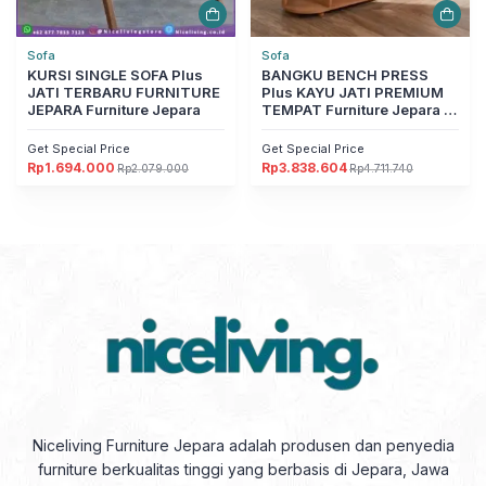
Sofa
Sofa
KURSI SINGLE SOFA Plus
BANGKU BENCH PRESS
JATI TERBARU FURNITURE
Plus KAYU JATI PREMIUM
JEPARA Furniture Jepara
TEMPAT Furniture Jepara –
Merah Muda Furniture
Jepara
Get Special Price
Get Special Price
Rp
1.694.000
Rp
3.838.604
Rp
2.079.000
Rp
4.711.740
Harga
Harga
Harga
Harga
aslinya
saat
aslinya
saat
adalah:
ini
adalah:
ini
Rp2.079.000.
adalah:
Rp4.711.740.
adalah:
Rp1.694.000.
Rp3.838.604.
Niceliving Furniture Jepara adalah produsen dan penyedia
furniture berkualitas tinggi yang berbasis di Jepara, Jawa