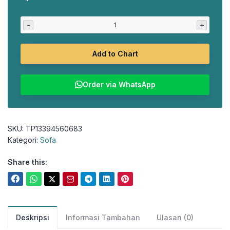
aslinya
saat
adalah:
ini
-
+
Rp875.000.
adalah:
Rp770.000.
Add to Chart
Order via WhatsApp
SKU:
TP13394560683
Kategori:
Sofa
Share this:
Deskripsi
Informasi Tambahan
Ulasan (0)