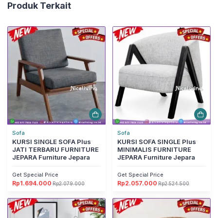
Produk Terkait
Sofa
Sofa
KURSI SINGLE SOFA Plus
KURSI SOFA SINGLE Plus
JATI TERBARU FURNITURE
MINIMALIS FURNITURE
JEPARA Furniture Jepara
JEPARA Furniture Jepara
Get Special Price
Get Special Price
Rp
1.694.000
Rp
2.057.000
Rp
2.079.000
Rp
2.524.500
Harga
Harga
Harga
Harga
aslinya
saat
aslinya
saat
adalah:
ini
adalah:
ini
Rp2.079.000.
adalah:
Rp2.524.500.
adalah:
Rp1.694.000.
Rp2.057.000.