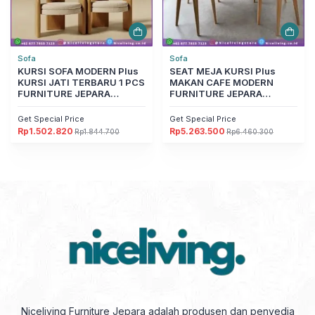
Sofa
Sofa
KURSI SOFA MODERN Plus
SEAT MEJA KURSI Plus
KURSI JATI TERBARU 1 PCS
MAKAN CAFE MODERN
FURNITURE JEPARA
FURNITURE JEPARA
Furniture Jepara
Furniture Jepara
Get Special Price
Get Special Price
Rp
1.502.820
Rp
5.263.500
Rp
1.844.700
Rp
6.460.300
Harga
Harga
Harga
Harga
aslinya
saat
aslinya
saat
adalah:
ini
adalah:
ini
Rp1.844.700.
adalah:
Rp6.460.300.
adalah:
Rp1.502.820.
Rp5.263.500.
Niceliving Furniture Jepara adalah produsen dan penyedia