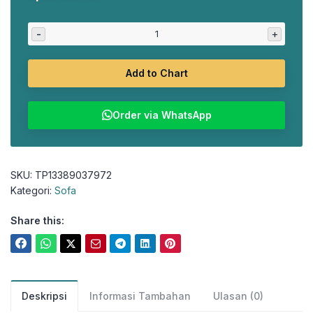
aslinya
saat
adalah:
ini
-
+
Rp2.178.500.
adalah:
Rp1.916.750.
Add to Chart
Order via WhatsApp
SKU:
TP13389037972
Kategori:
Sofa
Share this:
Deskripsi
Informasi Tambahan
Ulasan (0)