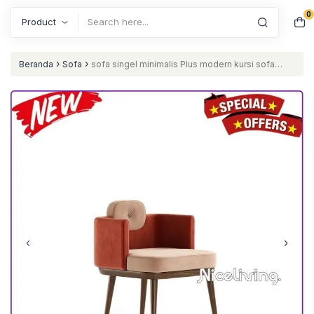
0
Search
›
›
Beranda
Sofa
sofa singel minimalis Plus modern kursi sofa
santai Furniture Jepara Furniture Jepara