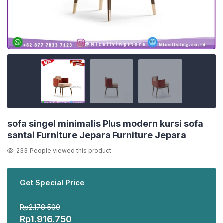
sofa singel minimalis Plus modern kursi sofa
santai Furniture Jepara Furniture Jepara
233
People viewed this product
Get Special Price
Rp
2.178.500
Harga
Harga
Rp
1.916.750