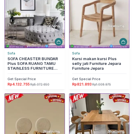
Sofa
Sofa
SOFA CHEASTER BUNDAR
Kursi makan kursi Plus
Plus SOFA RUANG TAMU
selly jati Furniture Jepara
STAINLESS FURNITURE
Furniture Jepara
JEPARA Furniture Jepara
Get Special Price
Get Special Price
Rp
4.132.755
Rp
821.893
Rp
5.072.650
Rp
1.008.975
Harga
Harga
Harga
Harga
aslinya
saat
aslinya
saat
adalah:
ini
adalah:
ini
Rp5.072.650.
adalah:
Rp1.008.975.
adalah:
Rp4.132.755.
Rp821.893.