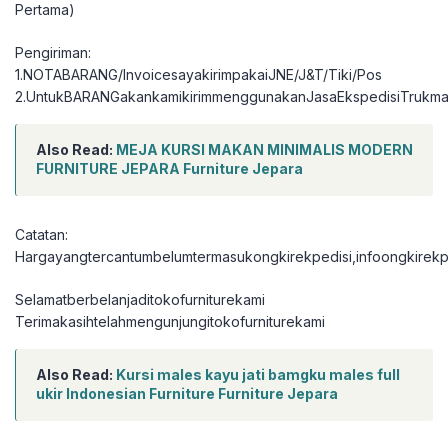
Pertama)
Pengiriman:
1.NOTABARANG/InvoicesayakirimpakaiJNE/J&T/Tiki/Pos
2.UntukBARANGakankamikirimmenggunakanJasaEkspedisiTrukma
Also Read:
MEJA KURSI MAKAN MINIMALIS MODERN
FURNITURE JEPARA Furniture Jepara
Catatan:
Hargayangtercantumbelumtermasukongkirekpedisi,infoongkirekpe
Selamatberbelanjaditokofurniturekami
Terimakasihtelahmengunjungitokofurniturekami
Also Read:
Kursi males kayu jati bamgku males full
ukir Indonesian Furniture Furniture Jepara