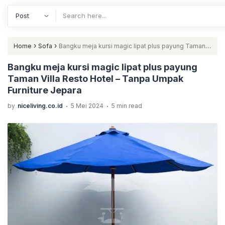
›
›
Home
Sofa
Bangku meja kursi magic lipat plus payung Taman
Villa Resto Hotel – Tanpa Umpak Furniture Jepara
Bangku meja kursi magic lipat plus payung
Taman Villa Resto Hotel – Tanpa Umpak
Furniture Jepara
.
.
by
niceliving.co.id
5 Mei 2024
5 min read