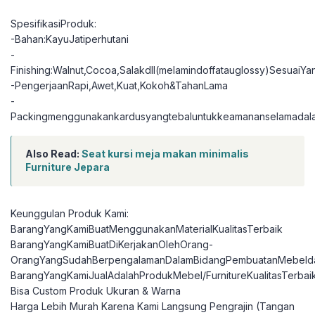
SpesifikasiProduk:
-Bahan:KayuJatiperhutani
-
Finishing:Walnut,Cocoa,Salakdll(melamindoffatauglossy)SesuaiY
-PengerjaanRapi,Awet,Kuat,Kokoh&TahanLama
-
Packingmenggunakankardusyangtebaluntukkeamananselamadal
Also Read:
Seat kursi meja makan minimalis
Furniture Jepara
Keunggulan Produk Kami:
BarangYangKamiBuatMenggunakanMaterialKualitasTerbaik
BarangYangKamiBuatDiKerjakanOlehOrang-
OrangYangSudahBerpengalamanDalamBidangPembuatanMebelda
BarangYangKamiJualAdalahProdukMebel/FurnitureKualitasTerbai
Bisa Custom Produk Ukuran & Warna
Harga Lebih Murah Karena Kami Langsung Pengrajin (Tangan