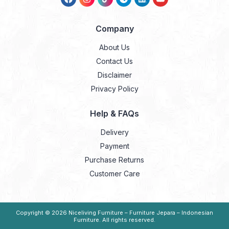
Company
About Us
Contact Us
Disclaimer
Privacy Policy
Help & FAQs
Delivery
Payment
Purchase Returns
Customer Care
Copyright © 2026
Niceliving Furniture – Furniture Jepara – Indonesian
Furniture
. All rights reserved.