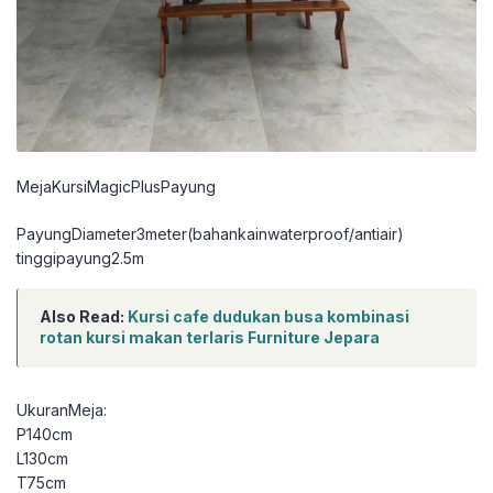
MejaKursiMagicPlusPayung
PayungDiameter3meter(bahankainwaterproof/antiair)
tinggipayung2.5m
Also Read:
Kursi cafe dudukan busa kombinasi
rotan kursi makan terlaris Furniture Jepara
UkuranMeja:
P140cm
L130cm
T75cm