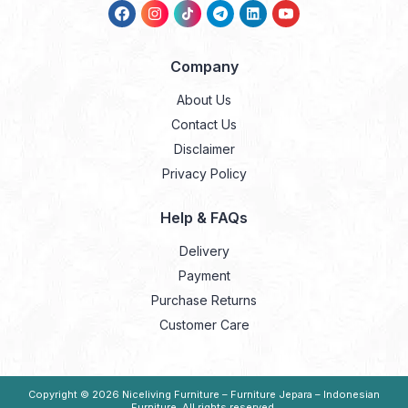
Company
About Us
Contact Us
Disclaimer
Privacy Policy
Help & FAQs
Delivery
Payment
Purchase Returns
Customer Care
Copyright © 2026
Niceliving Furniture – Furniture Jepara – Indonesian
Furniture
. All rights reserved.