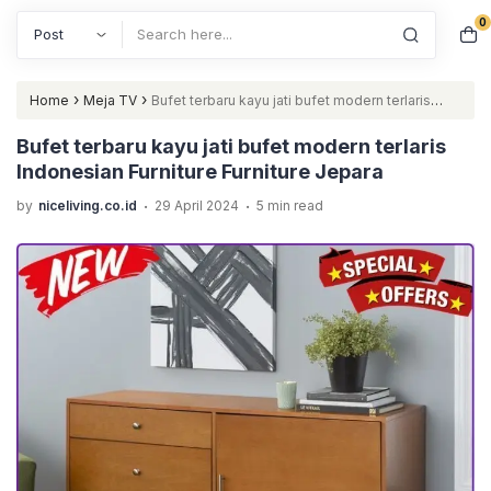
0
Search
›
›
Home
Meja TV
Bufet terbaru kayu jati bufet modern terlaris
Indonesian Furniture Furniture Jepara
Bufet terbaru kayu jati bufet modern terlaris
Indonesian Furniture Furniture Jepara
.
.
by
niceliving.co.id
29 April 2024
5 min read