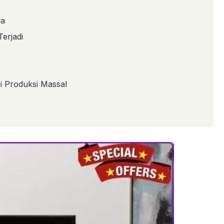
da
erjadi
 Produksi Massal