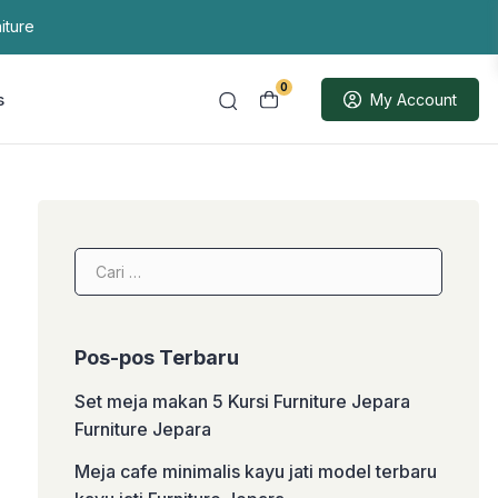
iture
0
s
My Account
Cari
untuk:
Pos-pos Terbaru
Set meja makan 5 Kursi Furniture Jepara
Furniture Jepara
Meja cafe minimalis kayu jati model terbaru