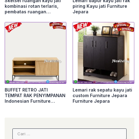
Sketsel ruangan kayu jati
Lemari dapur kayu jati rak
kombinasi rotan terlaris,
piring Kayu jati Furniture
pembatas ruangan
Jepara
Furniture Jepara
BUFFET RETRO JATI
Lemari rak sepatu kayu jati
TEMPAT RAK PENYIMPANAN
custom Furniture Jepara
Indonesian Furniture
Furniture Jepara
Furniture Jepara
Cari
untuk: