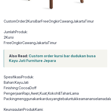
CustomOrder2KursiBarFreeOngkirCawangJakartaTimur
JumlahProduk:
2Kursi
FreeOngkirCawangJakartaTimur
Also Read:
Custom order kursi bar dudukan busa
Kayu Jati Furniture Jepara
SpesifikasiProduk:
Bahan:KayuJati
Finishing:CocoaDoff
PengerjaanRapi,Awet,Kuat,Kokoh&TahanLama
Packingmenggunakankardusyangtebaluntukkeamananselamadal
KeunggulanProdukKami: