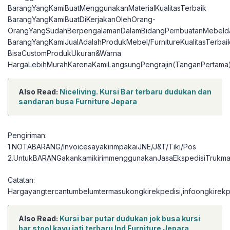
BarangYangKamiBuatMenggunakanMaterialKualitasTerbaik
BarangYangKamiBuatDiKerjakanOlehOrang-
OrangYangSudahBerpengalamanDalamBidangPembuatanMebelda
BarangYangKamiJualAdalahProdukMebel/FurnitureKualitasTerbai
BisaCustomProdukUkuran&Warna
HargaLebihMurahKarenaKamiLangsungPengrajin(TanganPertama
Also Read:
Niceliving. Kursi Bar terbaru dudukan dan
sandaran busa Furniture Jepara
Pengiriman:
1.NOTABARANG/InvoicesayakirimpakaiJNE/J&T/Tiki/Pos
2.UntukBARANGakankamikirimmenggunakanJasaEkspedisiTrukma
Catatan:
Hargayangtercantumbelumtermasukongkirekpedisi,infoongkirekpe
Also Read:
Kursi bar putar dudukan jok busa kursi
bar stool kayu jati terbaru Ind Furniture Jepara