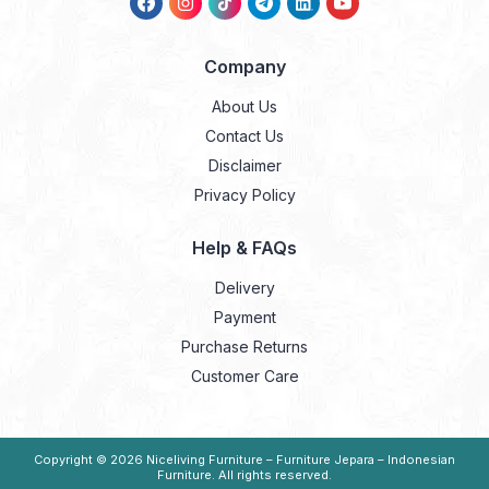
Company
About Us
Contact Us
Disclaimer
Privacy Policy
Help & FAQs
Delivery
Payment
Purchase Returns
Customer Care
Copyright © 2026
Niceliving Furniture – Furniture Jepara – Indonesian
Furniture
. All rights reserved.