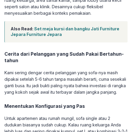
ruang keluarga, area santai kamar, sampai lobby usaha kecil
seperti salon atau klinik. Desainnya cukup fleksibel
menyesuaikan berbagai konteks pemakaian.
Also Read:
Set meja kursi dan bangku Jati Furniture
Jepara Furniture Jepara
Cerita dari Pelanggan yang Sudah Pakai Bertahun-
tahun
Kami sering dengar cerita pelanggan yang sofa-nya masih
dipakai setelah 5-6 tahun tanpa masalah berarti, cuma sesekali
ganti busa. Itu jadi bukti paling nyata bahwa investasi di rangka
yang kokoh sejak awal itu terbayar dalam jangka panjang.
Menentukan Konfigurasi yang Pas
Untuk apartemen atau rumah mungil, sofa single atau 2
dudukan biasanya sudah cukup. Kalau ruang keluarga Anda
lebih luas dan sering dipakai kumpul, set L atau kombinasi 3-2-1