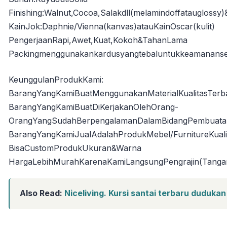
Finishing:Walnut,Cocoa,Salakdll(melamindoffataugloss
KainJok:Daphnie/Vienna(kanvas)atauKainOscar(kulit)
PengerjaanRapi,Awet,Kuat,Kokoh&TahanLama
Packingmenggunakankardusyangtebaluntukkeamananse
KeunggulanProdukKami:
BarangYangKamiBuatMenggunakanMaterialKualitasTerb
BarangYangKamiBuatDiKerjakanOlehOrang-
OrangYangSudahBerpengalamanDalamBidangPembuatan
BarangYangKamiJualAdalahProdukMebel/FurnitureKuali
BisaCustomProdukUkuran&Warna
HargaLebihMurahKarenaKamiLangsungPengrajin(Tanga
Also Read:
Niceliving. Kursi santai terbaru dudukan