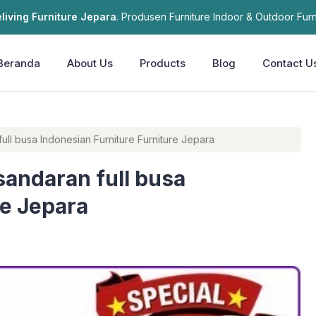
living Furniture Jepara
. Produsen Furniture Indoor & Outdoor Furn
Beranda
About Us
Products
Blog
Contact U
full busa Indonesian Furniture Furniture Jepara
sandaran full busa
re Jepara