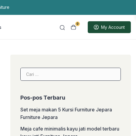
iture
0
s
My Account
Cari
untuk:
Pos-pos Terbaru
Set meja makan 5 Kursi Furniture Jepara
Furniture Jepara
Meja cafe minimalis kayu jati model terbaru