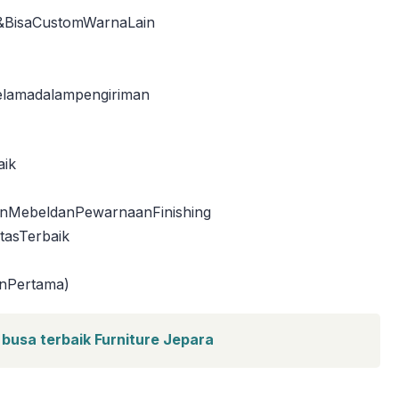
y)&BisaCustomWarnaLain
lamadalampengiriman
aik
MebeldanPewarnaanFinishing
tasTerbaik
nPertama)
 busa terbaik Furniture Jepara