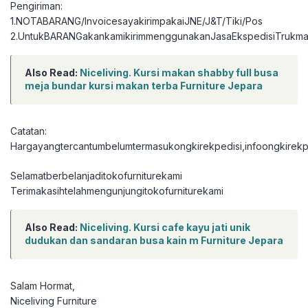
Pengiriman:
1.NOTABARANG/InvoicesayakirimpakaiJNE/J&T/Tiki/Pos
2.UntukBARANGakankamikirimmenggunakanJasaEkspedisiTrukma
Also Read:
Niceliving. Kursi makan shabby full busa
meja bundar kursi makan terba Furniture Jepara
Catatan:
Hargayangtercantumbelumtermasukongkirekpedisi,infoongkirekpe
Selamatberbelanjaditokofurniturekami
Terimakasihtelahmengunjungitokofurniturekami
Also Read:
Niceliving. Kursi cafe kayu jati unik
dudukan dan sandaran busa kain m Furniture Jepara
Salam Hormat,
Niceliving Furniture