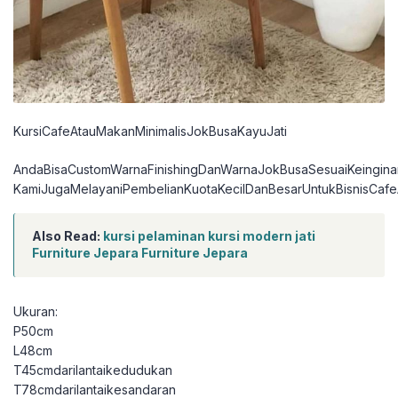
KursiCafeAtauMakanMinimalisJokBusaKayuJati
AndaBisaCustomWarnaFinishingDanWarnaJokBusaSesuaiKeingina
KamiJugaMelayaniPembelianKuotaKecilDanBesarUntukBisnisCafe
Also Read:
kursi pelaminan kursi modern jati
Furniture Jepara Furniture Jepara
Ukuran:
P50cm
L48cm
T45cmdarilantaikedudukan
T78cmdarilantaikesandaran