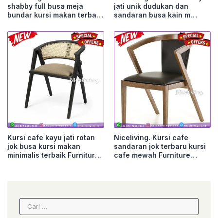
shabby full busa meja
jati unik dudukan dan
bundar kursi makan terba
sandaran busa kain m
Furniture Jepara
Furniture Jepara
Kursi cafe kayu jati rotan
Niceliving. Kursi cafe
jok busa kursi makan
sandaran jok terbaru kursi
minimalis terbaik Furniture
cafe mewah Furniture
Jepara
Jepara
Cari
untuk: