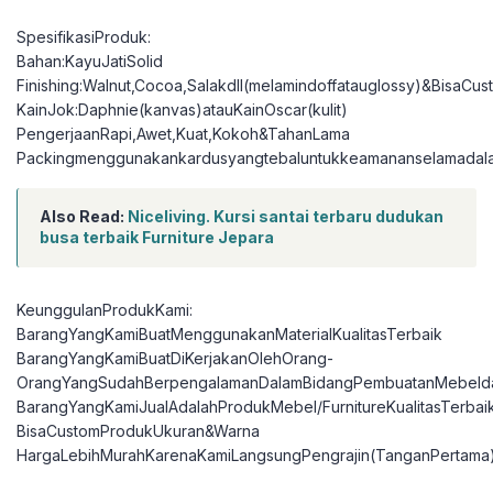
SpesifikasiProduk:
Bahan:KayuJatiSolid
Finishing:Walnut,Cocoa,Salakdll(melamindoffatauglossy)&BisaCu
KainJok:Daphnie(kanvas)atauKainOscar(kulit)
PengerjaanRapi,Awet,Kuat,Kokoh&TahanLama
Packingmenggunakankardusyangtebaluntukkeamananselamadal
Also Read:
Niceliving. Kursi santai terbaru dudukan
busa terbaik Furniture Jepara
KeunggulanProdukKami:
BarangYangKamiBuatMenggunakanMaterialKualitasTerbaik
BarangYangKamiBuatDiKerjakanOlehOrang-
OrangYangSudahBerpengalamanDalamBidangPembuatanMebelda
BarangYangKamiJualAdalahProdukMebel/FurnitureKualitasTerbai
BisaCustomProdukUkuran&Warna
HargaLebihMurahKarenaKamiLangsungPengrajin(TanganPertama