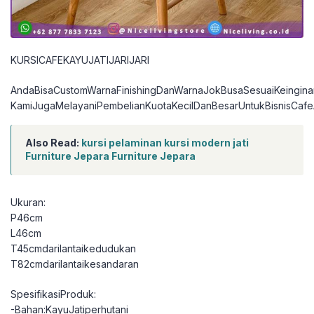
KURSICAFEKAYUJATIJARIJARI
AndaBisaCustomWarnaFinishingDanWarnaJokBusaSesuaiKeingina
KamiJugaMelayaniPembelianKuotaKecilDanBesarUntukBisnisCafe
Also Read:
kursi pelaminan kursi modern jati
Furniture Jepara Furniture Jepara
Ukuran:
P46cm
L46cm
T45cmdarilantaikedudukan
T82cmdarilantaikesandaran
SpesifikasiProduk:
-Bahan:KayuJatiperhutani