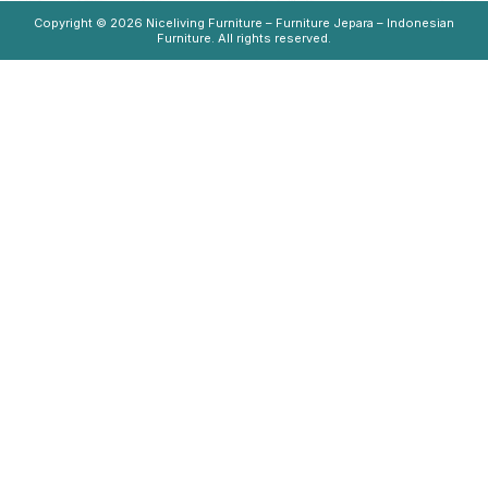
Copyright © 2026
Niceliving Furniture – Furniture Jepara – Indonesian
Furniture
. All rights reserved.