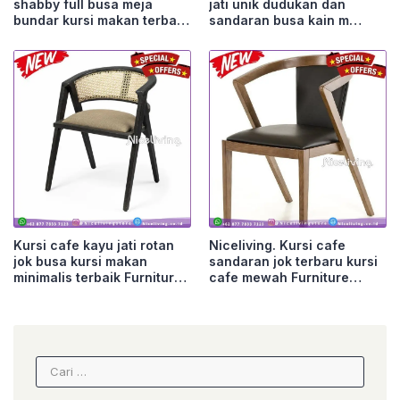
shabby full busa meja
jati unik dudukan dan
bundar kursi makan terba
sandaran busa kain m
Furniture Jepara
Furniture Jepara
Kursi cafe kayu jati rotan
Niceliving. Kursi cafe
jok busa kursi makan
sandaran jok terbaru kursi
minimalis terbaik Furniture
cafe mewah Furniture
Jepara
Jepara
Cari
untuk: