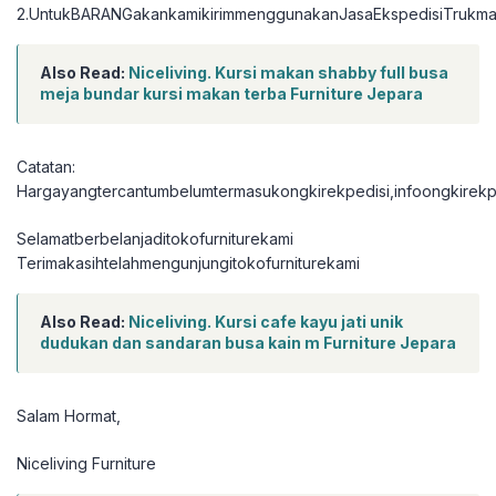
2.UntukBARANGakankamikirimmenggunakanJasaEkspedisiTrukma
Also Read:
Niceliving. Kursi makan shabby full busa
meja bundar kursi makan terba Furniture Jepara
Catatan:
Hargayangtercantumbelumtermasukongkirekpedisi,infoongkirekpe
Selamatberbelanjaditokofurniturekami
Terimakasihtelahmengunjungitokofurniturekami
Also Read:
Niceliving. Kursi cafe kayu jati unik
dudukan dan sandaran busa kain m Furniture Jepara
Salam Hormat,
Niceliving Furniture