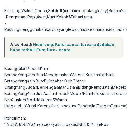
-
Finishing:Walnut,Cocoa,Salakdll(melamindoffatauglossy)SesuaiY
-PengerjaanRapi,Awet,Kuat,Kokoh&TahanLama
-
Packingmenggunakankardusyangtebaluntukkeamananselamadal
Also Read:
Niceliving. Kursi santai terbaru dudukan
busa terbaik Furniture Jepara
KeunggulanProdukKami:
BarangYangKamiBuatMenggunakanMaterialKualitasTerbaik
BarangYangKamiBuatDiKerjakanOlehOrang-
OrangYangSudahBerpengalamanDalamBidangPembuatanMebelda
BarangYangKamiJualAdalahProdukMebel/FurnitureKualitasTerbai
BisaCustomProdukUkuran&Warna
HargaLebihMurahKarenaKamiLangsungPengrajin(TanganPertama
Pengiriman:
1.NOTABARANG/InvoicesayakirimpakaiJNE/J&T/Tiki/Pos