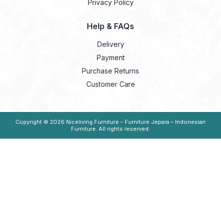
Privacy Policy
Help & FAQs
Delivery
Payment
Purchase Returns
Customer Care
Copyright © 2026
Niceliving Furniture – Furniture Jepara – Indonesian
Furniture
. All rights reserved.