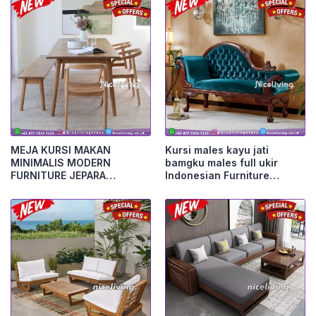
MEJA KURSI MAKAN
Kursi males kayu jati
MINIMALIS MODERN
bamgku males full ukir
FURNITURE JEPARA
Indonesian Furniture
Furniture Jepara
Furniture Jepara