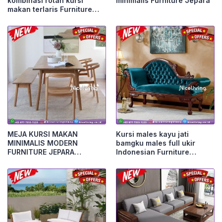
kombinasi rotan kursi
minimalis Furniture Jepara
makan terlaris Furniture
Jepara
MEJA KURSI MAKAN
Kursi males kayu jati
MINIMALIS MODERN
bamgku males full ukir
FURNITURE JEPARA
Indonesian Furniture
Furniture Jepara
Furniture Jepara