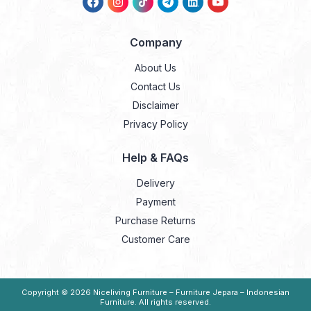
Company
About Us
Contact Us
Disclaimer
Privacy Policy
Help & FAQs
Delivery
Payment
Purchase Returns
Customer Care
Copyright © 2026
Niceliving Furniture – Furniture Jepara – Indonesian
Furniture
. All rights reserved.