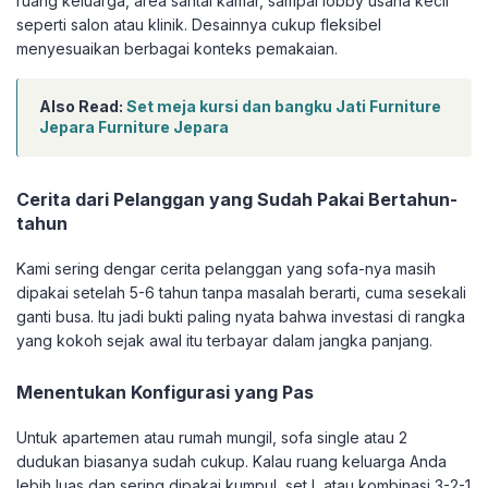
ruang keluarga, area santai kamar, sampai lobby usaha kecil
seperti salon atau klinik. Desainnya cukup fleksibel
menyesuaikan berbagai konteks pemakaian.
Also Read:
Set meja kursi dan bangku Jati Furniture
Jepara Furniture Jepara
Cerita dari Pelanggan yang Sudah Pakai Bertahun-
tahun
Kami sering dengar cerita pelanggan yang sofa-nya masih
dipakai setelah 5-6 tahun tanpa masalah berarti, cuma sesekali
ganti busa. Itu jadi bukti paling nyata bahwa investasi di rangka
yang kokoh sejak awal itu terbayar dalam jangka panjang.
Menentukan Konfigurasi yang Pas
Untuk apartemen atau rumah mungil, sofa single atau 2
dudukan biasanya sudah cukup. Kalau ruang keluarga Anda
lebih luas dan sering dipakai kumpul, set L atau kombinasi 3-2-1