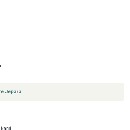
i
re Jepara
 kami