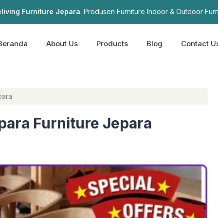
living Furniture Jepara
. Produsen Furniture Indoor & Outdoor Furn
Beranda
About Us
Products
Blog
Contact U
para
para Furniture Jepara