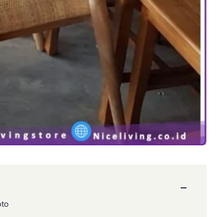
−
oto