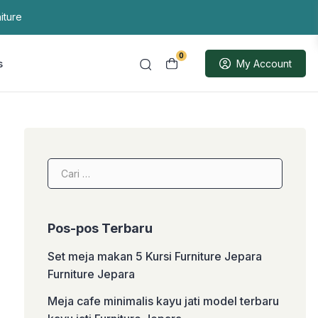
iture
0
s
My Account
Cari
untuk:
Pos-pos Terbaru
Set meja makan 5 Kursi Furniture Jepara
Furniture Jepara
Meja cafe minimalis kayu jati model terbaru