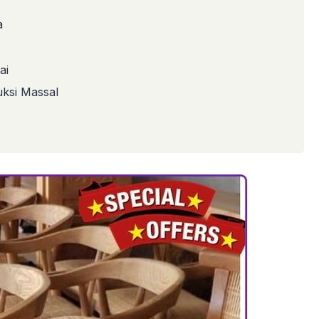
a
ai
ksi Massal