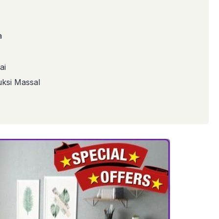
a
ai
ksi Massal