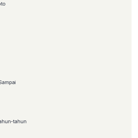
oto
 Sampai
tahun-tahun