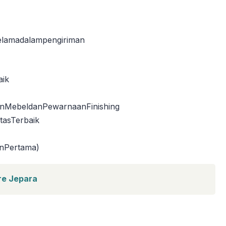
lamadalampengiriman
aik
MebeldanPewarnaanFinishing
tasTerbaik
nPertama)
re Jepara