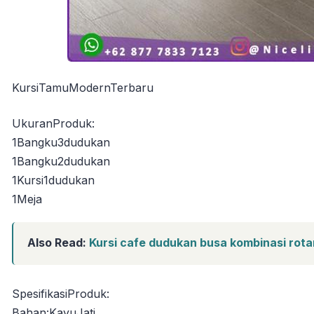
KursiTamuModernTerbaru
UkuranProduk:
1Bangku3dudukan
1Bangku2dudukan
1Kursi1dudukan
1Meja
Also Read:
Kursi cafe dudukan busa kombinasi rotan
SpesifikasiProduk:
Bahan:KayuJati