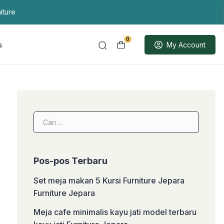
iture
0
s
My Account
Cari
untuk:
Pos-pos Terbaru
Set meja makan 5 Kursi Furniture Jepara
Furniture Jepara
Meja cafe minimalis kayu jati model terbaru