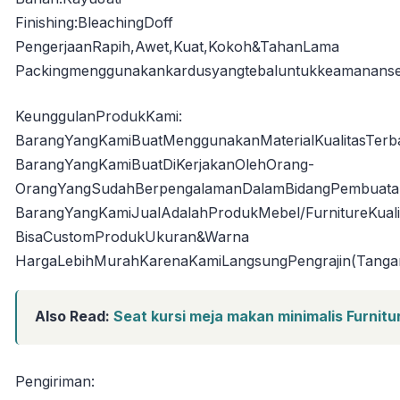
Finishing:BleachingDoff
PengerjaanRapih,Awet,Kuat,Kokoh&TahanLama
Packingmenggunakankardusyangtebaluntukkeamananse
KeunggulanProdukKami:
BarangYangKamiBuatMenggunakanMaterialKualitasTerb
BarangYangKamiBuatDiKerjakanOlehOrang-
OrangYangSudahBerpengalamanDalamBidangPembuatan
BarangYangKamiJualAdalahProdukMebel/FurnitureKuali
BisaCustomProdukUkuran&Warna
HargaLebihMurahKarenaKamiLangsungPengrajin(Tanga
Also Read:
Seat kursi meja makan minimalis Furnitu
Pengiriman: