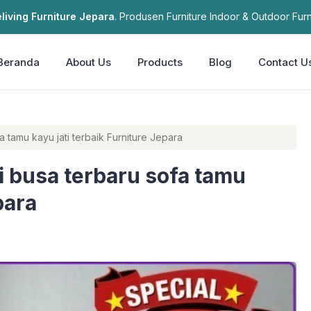
living Furniture Jepara
. Produsen Furniture Indoor & Outdoor Furn
Beranda
About Us
Products
Blog
Contact U
 tamu kayu jati terbaik Furniture Jepara
 busa terbaru sofa tamu
para