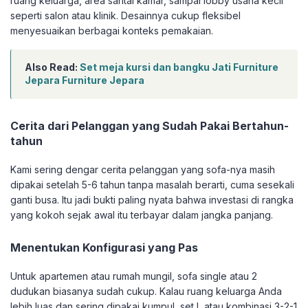
ruang keluarga, area santai kamar, sampai lobby usaha kecil
seperti salon atau klinik. Desainnya cukup fleksibel
menyesuaikan berbagai konteks pemakaian.
Also Read:
Set meja kursi dan bangku Jati Furniture
Jepara Furniture Jepara
Cerita dari Pelanggan yang Sudah Pakai Bertahun-
tahun
Kami sering dengar cerita pelanggan yang sofa-nya masih
dipakai setelah 5-6 tahun tanpa masalah berarti, cuma sesekali
ganti busa. Itu jadi bukti paling nyata bahwa investasi di rangka
yang kokoh sejak awal itu terbayar dalam jangka panjang.
Menentukan Konfigurasi yang Pas
Untuk apartemen atau rumah mungil, sofa single atau 2
dudukan biasanya sudah cukup. Kalau ruang keluarga Anda
lebih luas dan sering dipakai kumpul, set L atau kombinasi 3-2-1