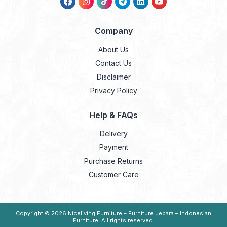
Company
About Us
Contact Us
Disclaimer
Privacy Policy
Help & FAQs
Delivery
Payment
Purchase Returns
Customer Care
Copyright © 2026
Niceliving Furniture – Furniture Jepara – Indonesian
Furniture
. All rights reserved.