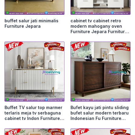
buffet salur jati minimalis
cabinet tv cabinet retro
Furniture Jepara
modern mahogany oven
Furniture Jepara Furniture
Jepara
Buffet TV salur top marmer
Bufet kayu jati pintu sliding
terlaris meja tv serbaguna
bufet salur modern terbaru
cabinet tv Indon Furniture
Indonesian Fu Furniture
Jepara
Jepara