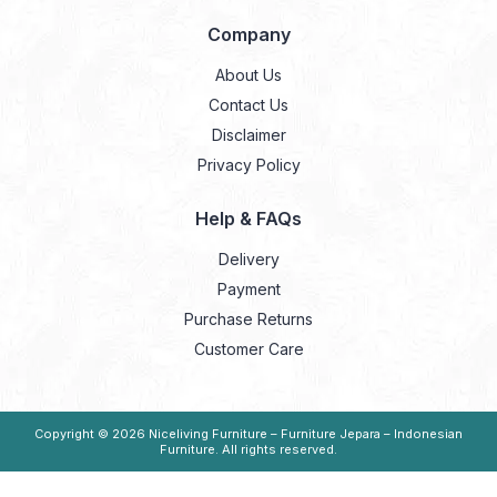
Company
About Us
Contact Us
Disclaimer
Privacy Policy
Help & FAQs
Delivery
Payment
Purchase Returns
Customer Care
Copyright © 2026
Niceliving Furniture – Furniture Jepara – Indonesian
Furniture
. All rights reserved.