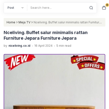
0
Search
›
›
Home
Meja TV
Nceliving. Buffet salur minimalis rattan Furniture
Jepara Furniture Jepara
Nceliving. Buffet salur minimalis rattan
Furniture Jepara Furniture Jepara
.
.
by
niceliving.co.id
16 April 2024
5 min read