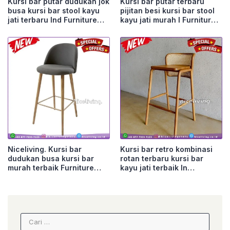
Kursi bar putar dudukan jok
Kursi bar putar terbaru
busa kursi bar stool kayu
pijitan besi kursi bar stool
jati terbaru Ind Furniture
kayu jati murah I Furniture
Jepara
Jepara
Niceliving. Kursi bar
Kursi bar retro kombinasi
dudukan busa kursi bar
rotan terbaru kursi bar
murah terbaik Furniture
kayu jati terbaik In
Jepara
Furniture Jepara
Cari
untuk: