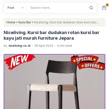
0
Search
›
›
Home
Kursi Bar
Niceliving. Kursi bar dudukan rotan kursi bar
kayu jati murah Furniture Jepara
Niceliving. Kursi bar dudukan rotan kursi bar
kayu jati murah Furniture Jepara
.
.
by
niceliving.co.id
28 April 2024
4 min read