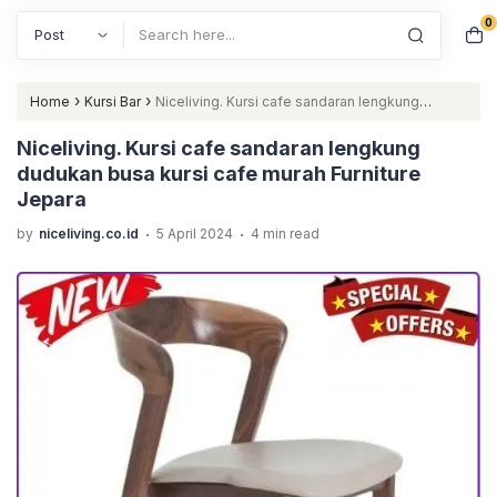
0
Search
›
›
Home
Kursi Bar
Niceliving. Kursi cafe sandaran lengkung
dudukan busa kursi cafe murah Furniture Jepara
Niceliving. Kursi cafe sandaran lengkung
dudukan busa kursi cafe murah Furniture
Jepara
.
.
by
niceliving.co.id
5 April 2024
4 min read