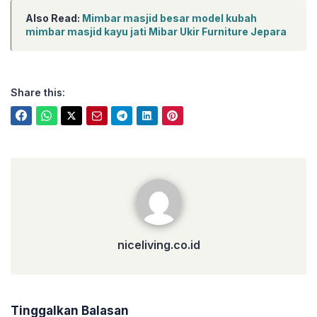
Also Read:
Mimbar masjid besar model kubah
mimbar masjid kayu jati Mibar Ukir Furniture Jepara
Share this:
niceliving.co.id
niceliving.co.id
Tinggalkan Balasan