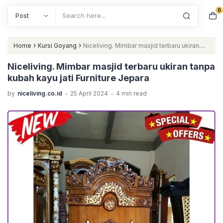
0
Search
›
›
Home
Kursi Goyang
Niceliving. Mimbar masjid terbaru ukiran
tanpa kubah kayu jati Furniture Jepara
Niceliving. Mimbar masjid terbaru ukiran tanpa
kubah kayu jati Furniture Jepara
.
.
by
niceliving.co.id
25 April 2024
4 min read