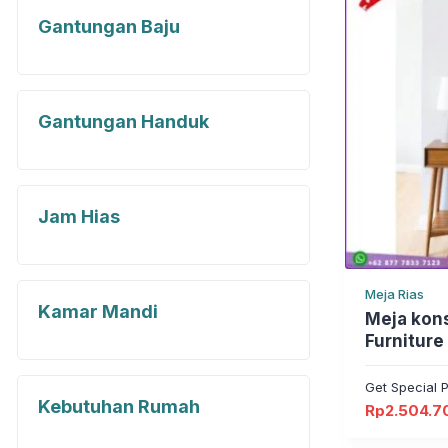
Gantungan Baju
Gantungan Handuk
Jam Hias
Meja Rias
Kamar Mandi
Meja konsul // Plus
Furniture
Jepara
Get Special P
Kebutuhan Rumah
Rp
2.504.7
Harga
Harga
aslinya
saat
adalah:
ini