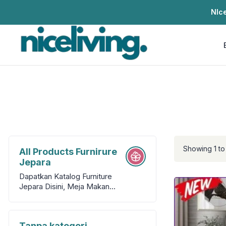
NIce
Showing 1 to 
All Products Furnirure
Jepara
Dapatkan Katalog Furniture
Jepara Disini, Meja Makan
Ukir, Kursi Tamu Ukir, Tempat
Tidur Jati, Set Kamar, Set
Sofa Ukir, Kirchen Set dll
Tanpa kategori