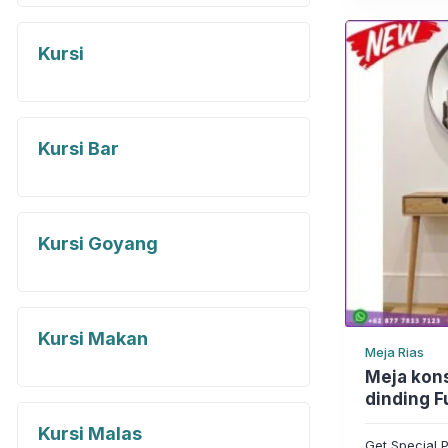
Rp3.074.5
adalah:
Rp2.504.7
Kursi
Kursi Bar
Kursi Goyang
Kursi Makan
Meja Rias
Meja konsul + Pl
dinding F
Furniture
Kursi Malas
Get Special P