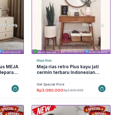
Meja Rias
Meja rias retro Plus kayu jati
Jepara
cermin terbaru Indonesian
Furniture Furniture Jepara
Get Special Price
Rp
3.080.000
Rp
3.500.000
Harga
Harga
aslinya
saat
adalah:
ini
Rp3.500.000.
adalah:
Rp3.080.000.