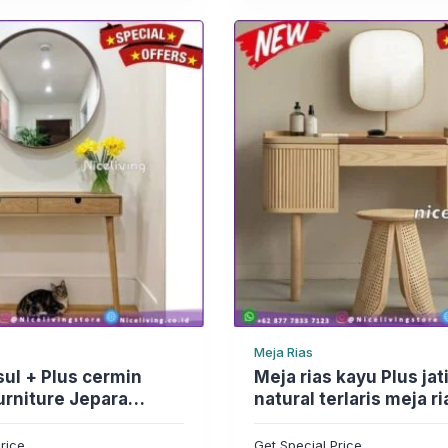
00.
Rp6.250.000.
adalah:
00.
Rp5.500.000.
Meja Rias
us cermin
Meja rias kayu Plus jati warna
urniture Jepara
natural terlaris meja r
 Jepara
Jati Furniture Jepara
rice
Get Special Price