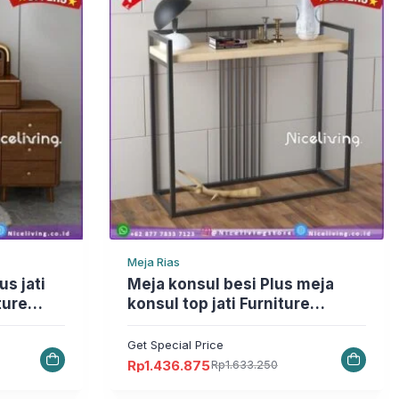
Meja Rias
Meja konsul besi Plus meja
ture
konsul top jati Furniture
Jepara Furniture Jepara
Get Special Price
Rp
1.436.875
Rp
1.633.250
Harga
Harga
aslinya
saat
adalah:
ini