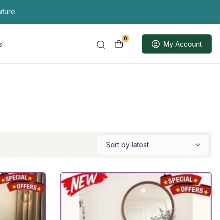
iture
0
s
My Account