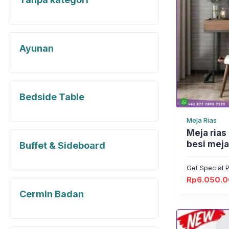
Ayunan
Bedside Table
Meja Rias
Meja rias mode
besi meja 
Buffet & Sideboard
Make Up J
Jepara
Get Special P
Rp
6.050.
Harga
Harga
aslinya
saat
Cermin Badan
adalah:
ini
Rp7.425.0
adalah:
Rp6.050.0