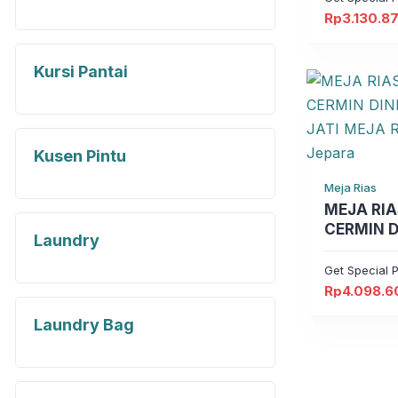
Rp
3.130.8
Harga
Harga
aslinya
saat
adalah:
ini
Rp3.842.8
adalah:
Kursi Pantai
Rp3.130.87
Kusen Pintu
Meja Rias
MEJA RIAS KAY
CERMIN D
Laundry
RIAS JAT
Furniture
Get Special P
Rp
4.098.6
Harga
Harga
aslinya
saat
adalah:
ini
Laundry Bag
Rp5.534.10
adalah:
Rp4.098.6