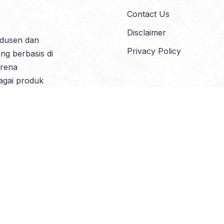
Contact Us
Disclaimer
odusen dan
Privacy Policy
ang berbasis di
arena
agai produk
erial pilihan,
kenal akan
026
Niceliving Furniture – Furniture Jepara – Indonesian Furniture
. Al