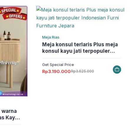
Rp1.633.250.
adalah:
Rp1.436.875.
Meja Rias
Meja konsul terlaris Plus meja
konsul kayu jati terpopuler
Indonesian Furni Furniture
Jepara
Get Special Price
Rp
3.190.000
Rp
3.625.000
Harga
Harga
aslinya
saat
adalah:
ini
Rp3.625.000.
adalah:
Rp3.190.000.
ias Kayu