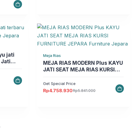
Meja Rias
 Jati
MEJA RIAS MODERN Plus KAYU
JATI SEAT MEJA RIAS KURSI
FURNITURE JEPARA Furniture
Jepara
Get Special Price
Rp
4.758.930
Rp
5.841.000
Harga
Harga
aslinya
saat
adalah:
ini
Rp5.841.000.
adalah:
Rp4.758.930.
→