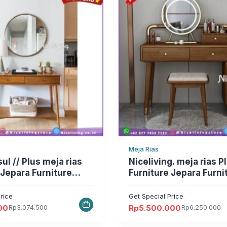
Meja Rias
 meja rias
Niceliving. meja rias Plus jati
 Jepara Furniture
Furniture Jepara Furni
Jepara
rice
Get Special Price
00
Rp
5.500.000
Rp
3.074.500
Rp
6.250.000
Harga
Harga
aslinya
saat
adalah:
ini