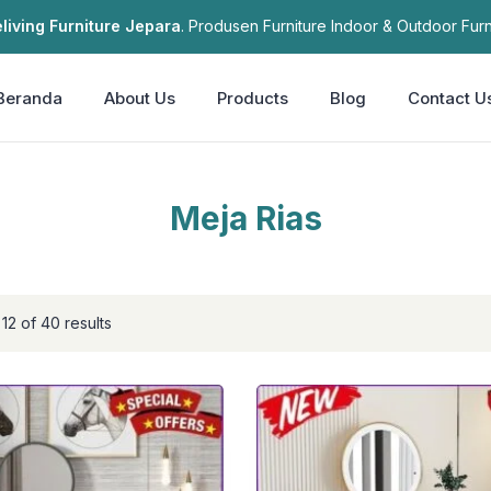
living Furniture Jepara
. Produsen Furniture Indoor & Outdoor Furn
Beranda
About Us
Products
Blog
Contact U
Meja Rias
12 of 40 results