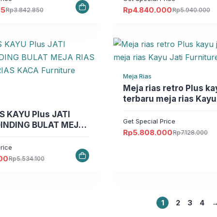
75
Rp
4.840.000
Rp
3.842.850
Rp
5.940.000
Harga
Harga
aslinya
saat
adalah:
ini
50.
Rp5.940.000.
adalah:
5.
Rp4.840.000.
Meja Rias
Meja rias retro Plus kayu jati
terbaru meja rias Kayu
Furniture Jepara
U Plus JATI
Get Special Price
INDING BULAT MEJA
Rp
5.808.000
Rp
7.128.000
I MEJA RIAS KACA
Harga
Harga
aslinya
saat
 Jepara
rice
adalah:
ini
Rp7.128.000.
adalah:
00
Rp
5.534.100
Rp5.808.000.
0.
00.
1
2
3
4