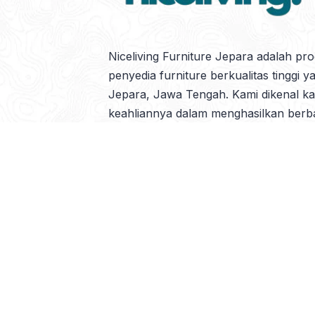
Meja Rias
Niceliving Furniture Jepara adalah pr
penyedia furniture berkualitas tinggi y
Meja Tamu
Jepara, Jawa Tengah. Kami dikenal k
keahliannya dalam menghasilkan berb
furniture dengan desain elegan dan mat
seperti kayu jati dan mahoni, yang ter
Meja TV
ketahanannya.
Mimbar Masjid
Pembatas Ruangan
Copyright © 2