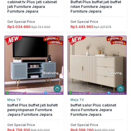
cabinet tv Plus jati cabinet
Buffet Plus buffet jati buffet
jati Furniture Jepara
rotan Furniture Jepara
Furniture Jepara
Furniture Jepara
Get Special Price
Get Special Price
Rp
3.034.680
Rp
3.443.963
Rp
3.724.600
Rp
4.227.575
Harga
Harga
Harga
Harga
aslinya
saat
aslinya
saat
adalah:
ini
adalah:
ini
Rp3.724.600.
adalah:
Rp4.227.575.
adalah:
Rp3.034.680.
Rp3.443.963.
Meja TV
Meja TV
buffet Plus buffet jati bufett
buffet salur Plus cabinet
pemyimpanan Furniture
duco Furniture Jepara
Jepara Furniture Jepara
Furniture Jepara
Get Special Price
Get Special Price
Rp
4.758.930
Rp
8.598.260
Rp
5.841.000
Rp
10.553.400