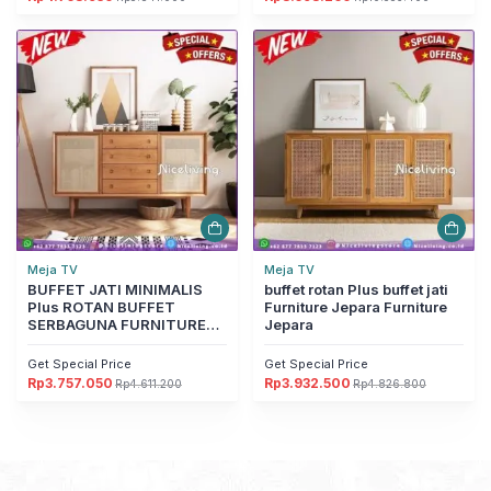
Harga
Harga
Harga
Harga
aslinya
saat
aslinya
saat
adalah:
ini
adalah:
ini
Rp5.841.000.
adalah:
Rp10.553.400.
adalah:
Rp4.758.930.
Rp8.598.260.
Meja TV
Meja TV
BUFFET JATI MINIMALIS
buffet rotan Plus buffet jati
Plus ROTAN BUFFET
Furniture Jepara Furniture
SERBAGUNA FURNITURE
Jepara
JEPARA Furniture Jepara
Get Special Price
Get Special Price
Rp
3.757.050
Rp
3.932.500
Rp
4.611.200
Rp
4.826.800
Harga
Harga
Harga
Harga
aslinya
saat
aslinya
saat
adalah:
ini
adalah:
ini
Rp4.611.200.
adalah:
Rp4.826.800.
adalah:
Rp3.757.050.
Rp3.932.500.