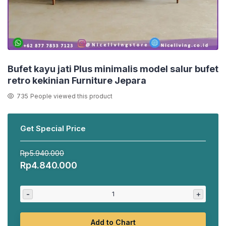
Bufet kayu jati Plus minimalis model salur bufet
retro kekinian Furniture Jepara
735
People viewed this product
Get Special Price
Rp
5.940.000
Harga
Harga
Rp
4.840.000
aslinya
saat
adalah:
ini
-
+
Rp5.940.000.
adalah:
Rp4.840.000.
Add to Chart