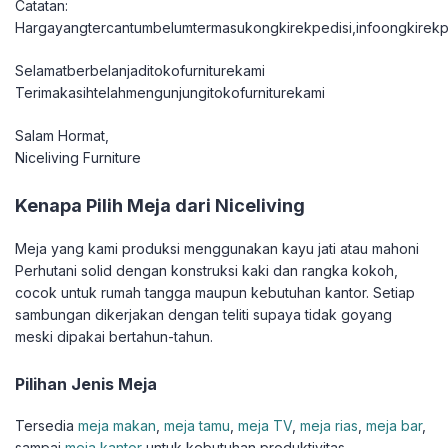
Catatan:
Hargayangtercantumbelumtermasukongkirekpedisi,infoongkirekpe
Selamatberbelanjaditokofurniturekami
Terimakasihtelahmengunjungitokofurniturekami
Salam Hormat,
Niceliving Furniture
Kenapa Pilih Meja dari Niceliving
Meja yang kami produksi menggunakan kayu jati atau mahoni
Perhutani solid dengan konstruksi kaki dan rangka kokoh,
cocok untuk rumah tangga maupun kebutuhan kantor. Setiap
sambungan dikerjakan dengan teliti supaya tidak goyang
meski dipakai bertahun-tahun.
Pilihan Jenis Meja
Tersedia
meja makan
,
meja tamu
,
meja TV
,
meja rias
,
meja bar
,
sampai
meja kantor
untuk kebutuhan produktivitas.