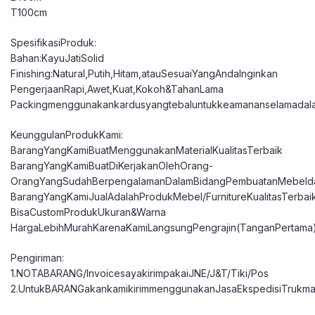
T100cm
SpesifikasiProduk:
Bahan:KayuJatiSolid
Finishing:Natural,Putih,Hitam,atauSesuaiYangAndaInginkan
PengerjaanRapi,Awet,Kuat,Kokoh&TahanLama
Packingmenggunakankardusyangtebaluntukkeamananselamadal
KeunggulanProdukKami:
BarangYangKamiBuatMenggunakanMaterialKualitasTerbaik
BarangYangKamiBuatDiKerjakanOlehOrang-
OrangYangSudahBerpengalamanDalamBidangPembuatanMebelda
BarangYangKamiJualAdalahProdukMebel/FurnitureKualitasTerbai
BisaCustomProdukUkuran&Warna
HargaLebihMurahKarenaKamiLangsungPengrajin(TanganPertama
Pengiriman:
1.NOTABARANG/InvoicesayakirimpakaiJNE/J&T/Tiki/Pos
2.UntukBARANGakankamikirimmenggunakanJasaEkspedisiTrukma