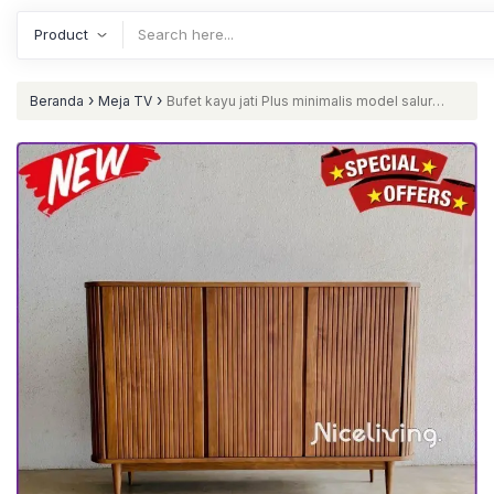
›
›
Beranda
Meja TV
Bufet kayu jati Plus minimalis model salur
bufet retro kekinian Furniture Jepara