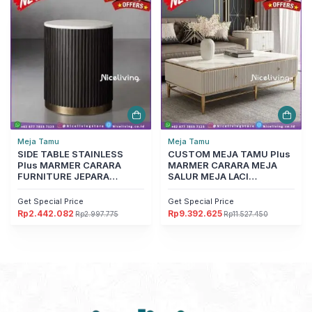
Rp3.757.050.
Rp3.882.285.
Meja Tamu
Meja Tamu
SIDE TABLE STAINLESS
CUSTOM MEJA TAMU Plus
Plus MARMER CARARA
MARMER CARARA MEJA
FURNITURE JEPARA
SALUR MEJA LACI
Furniture Jepara
FURNITURE JEPARA
Furniture Jepara
Get Special Price
Get Special Price
Rp
2.442.082
Rp
9.392.625
Rp
2.997.775
Rp
11.527.450
Harga
Harga
Harga
Harga
aslinya
saat
aslinya
saat
adalah:
ini
adalah:
ini
Rp2.997.775.
adalah:
Rp11.527.450.
adalah:
Rp2.442.082.
Rp9.392.625.