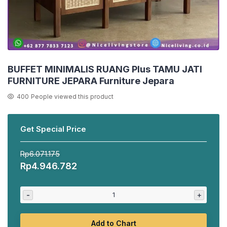
BUFFET MINIMALIS RUANG Plus TAMU JATI
FURNITURE JEPARA Furniture Jepara
400
People viewed this product
Get Special Price
Rp
6.071.175
Harga
Harga
Rp
4.946.782
aslinya
saat
adalah:
ini
-
+
Rp6.071.175.
adalah:
Rp4.946.782.
Add to Chart