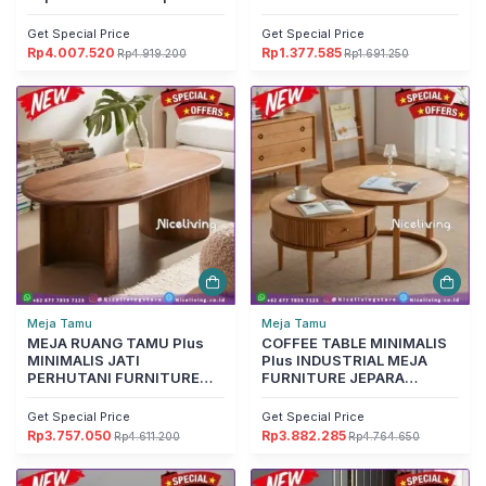
Furniture Jepara
Get Special Price
Get Special Price
Rp
4.007.520
Rp
1.377.585
Rp
4.919.200
Rp
1.691.250
Harga
Harga
Harga
Harga
aslinya
saat
aslinya
saat
adalah:
ini
adalah:
ini
Rp4.919.200.
adalah:
Rp1.691.250.
adalah:
Rp4.007.520.
Rp1.377.585.
Meja Tamu
Meja Tamu
MEJA RUANG TAMU Plus
COFFEE TABLE MINIMALIS
MINIMALIS JATI
Plus INDUSTRIAL MEJA
PERHUTANI FURNITURE
FURNITURE JEPARA
JEPARA Furniture Jepara
Furniture Jepara
Get Special Price
Get Special Price
Rp
3.757.050
Rp
3.882.285
Rp
4.611.200
Rp
4.764.650
Harga
Harga
Harga
Harga
aslinya
saat
aslinya
saat
adalah:
ini
adalah:
ini
Rp4.611.200.
adalah:
Rp4.764.650.
adalah: