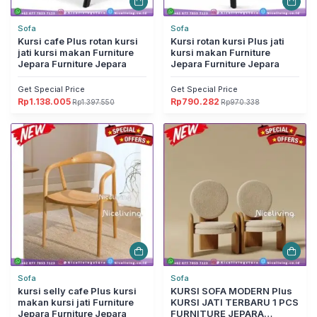
Sofa
Sofa
Kursi cafe Plus rotan kursi
Kursi rotan kursi Plus jati
jati kursi makan Furniture
kursi makan Furniture
Jepara Furniture Jepara
Jepara Furniture Jepara
Get Special Price
Get Special Price
Rp
1.138.005
Rp
790.282
Rp
1.397.550
Rp
970.338
Harga
Harga
Harga
Harga
aslinya
saat
aslinya
saat
adalah:
ini
adalah:
ini
Rp1.397.550.
adalah:
Rp970.338.
adalah:
Rp1.138.005.
Rp790.282.
Sofa
Sofa
kursi selly cafe Plus kursi
KURSI SOFA MODERN Plus
makan kursi jati Furniture
KURSI JATI TERBARU 1 PCS
Jepara Furniture Jepara
FURNITURE JEPARA