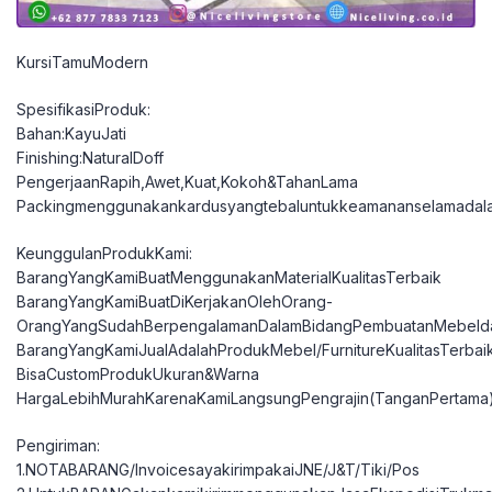
KursiTamuModern
SpesifikasiProduk:
Bahan:KayuJati
Finishing:NaturalDoff
PengerjaanRapih,Awet,Kuat,Kokoh&TahanLama
Packingmenggunakankardusyangtebaluntukkeamananselamadal
KeunggulanProdukKami:
BarangYangKamiBuatMenggunakanMaterialKualitasTerbaik
BarangYangKamiBuatDiKerjakanOlehOrang-
OrangYangSudahBerpengalamanDalamBidangPembuatanMebelda
BarangYangKamiJualAdalahProdukMebel/FurnitureKualitasTerbai
BisaCustomProdukUkuran&Warna
HargaLebihMurahKarenaKamiLangsungPengrajin(TanganPertama
Pengiriman:
1.NOTABARANG/InvoicesayakirimpakaiJNE/J&T/Tiki/Pos