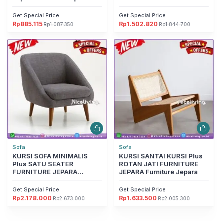
Furniture Jepara
Get Special Price
Get Special Price
Rp
885.115
Rp
1.502.820
Rp
1.087.350
Rp
1.844.700
Harga
Harga
Harga
Harga
aslinya
saat
aslinya
saat
adalah:
ini
adalah:
ini
Rp1.087.350.
adalah:
Rp1.844.700.
adalah:
Rp885.115.
Rp1.502.820.
Sofa
Sofa
KURSI SOFA MINIMALIS
KURSI SANTAI KURSI Plus
Plus SATU SEATER
ROTAN JATI FURNITURE
FURNITURE JEPARA
JEPARA Furniture Jepara
Furniture Jepara
Get Special Price
Get Special Price
Rp
2.178.000
Rp
1.633.500
Rp
2.673.000
Rp
2.005.300
Harga
Harga
Harga
Harga
aslinya
saat
aslinya
saat
adalah:
ini
adalah:
ini
Rp2.673.000.
adalah:
Rp2.005.300.
adalah: