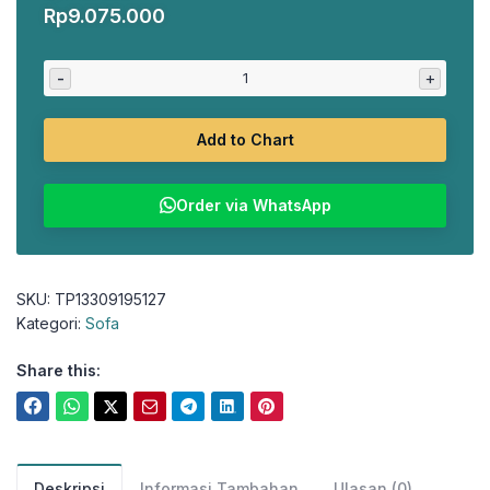
Harga
Harga
Rp
9.075.000
aslinya
saat
adalah:
ini
-
+
Rp11.137.500.
adalah:
Rp9.075.000.
Add to Chart
Order via WhatsApp
SKU:
TP13309195127
Kategori:
Sofa
Share this:
Deskripsi
Informasi Tambahan
Ulasan (0)