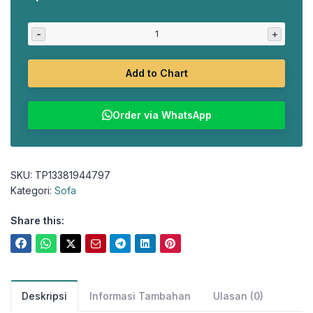
aslinya
saat
adalah:
ini
-
+
Rp4.084.300.
adalah:
Rp3.327.500.
Add to Chart
Order via WhatsApp
SKU:
TP13381944797
Kategori:
Sofa
Share this:
Deskripsi
Informasi Tambahan
Ulasan (0)