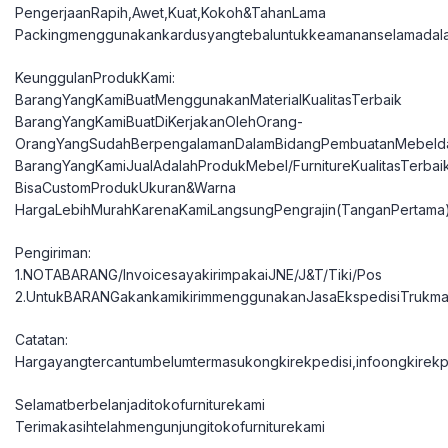
PengerjaanRapih,Awet,Kuat,Kokoh&TahanLama
Packingmenggunakankardusyangtebaluntukkeamananselamadal
KeunggulanProdukKami:
BarangYangKamiBuatMenggunakanMaterialKualitasTerbaik
BarangYangKamiBuatDiKerjakanOlehOrang-
OrangYangSudahBerpengalamanDalamBidangPembuatanMebelda
BarangYangKamiJualAdalahProdukMebel/FurnitureKualitasTerbai
BisaCustomProdukUkuran&Warna
HargaLebihMurahKarenaKamiLangsungPengrajin(TanganPertama
Pengiriman:
1.NOTABARANG/InvoicesayakirimpakaiJNE/J&T/Tiki/Pos
2.UntukBARANGakankamikirimmenggunakanJasaEkspedisiTrukma
Catatan:
Hargayangtercantumbelumtermasukongkirekpedisi,infoongkirekpe
Selamatberbelanjaditokofurniturekami
Terimakasihtelahmengunjungitokofurniturekami