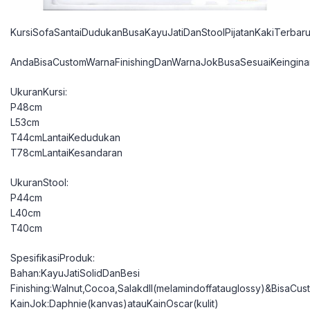
KursiSofaSantaiDudukanBusaKayuJatiDanStoolPijatanKakiTerbar
AndaBisaCustomWarnaFinishingDanWarnaJokBusaSesuaiKeingina
UkuranKursi:
P48cm
L53cm
T44cmLantaiKedudukan
T78cmLantaiKesandaran
UkuranStool:
P44cm
L40cm
T40cm
SpesifikasiProduk:
Bahan:KayuJatiSolidDanBesi
Finishing:Walnut,Cocoa,Salakdll(melamindoffatauglossy)&BisaCu
KainJok:Daphnie(kanvas)atauKainOscar(kulit)