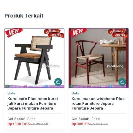
Produk Terkait
Sofa
Sofa
Kursi cafe Plus rotan kursi
Kursi makan wisbhone Plus
jati kursi makan Furniture
rotan Furniture Jepara
Jepara Furniture Jepara
Furniture Jepara
Get Special Price
Get Special Price
Rp
1.138.005
Rp
885.115
Rp
1.397.550
Rp
1.087.350
Harga
Harga
Harga
Harga
aslinya
saat
aslinya
saat
adalah:
ini
adalah:
ini