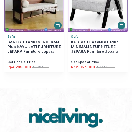
Sofa
Sofa
BANGKU TAMU SENDERAN
KURSI SOFA SINGLE Plus
Plus KAYU JATI FURNITURE
MINIMALIS FURNITURE
JEPARA Furniture Jepara
JEPARA Furniture Jepara
Get Special Price
Get Special Price
Rp
4.235.000
Rp
2.057.000
Rp
5.197.500
Rp
2.524.500
Harga
Harga
Harga
Harga
aslinya
saat
aslinya
saat
adalah:
ini
adalah:
ini
Rp5.197.500.
adalah:
Rp2.524.500.
adalah:
Rp4.235.000.
Rp2.057.000.