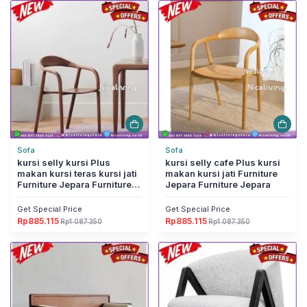
Rp1.397.550.
adalah:
Rp1.087.350.
adalah:
Rp1.138.005.
Rp885.115.
Sofa
Sofa
kursi selly kursi Plus
kursi selly cafe Plus kursi
makan kursi teras kursi jati
makan kursi jati Furniture
Furniture Jepara Furniture
Jepara Furniture Jepara
Jepara
Get Special Price
Get Special Price
Rp
885.115
Rp
885.115
Rp
1.087.350
Rp
1.087.350
Harga
Harga
Harga
Harga
aslinya
saat
aslinya
saat
adalah:
ini
adalah:
ini
Rp1.087.350.
adalah:
Rp1.087.350.
adalah:
Rp885.115.
Rp885.115.