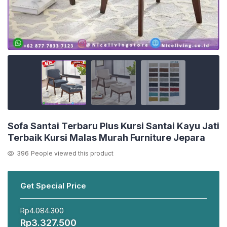
Sofa Santai Terbaru Plus Kursi Santai Kayu Jati
Terbaik Kursi Malas Murah Furniture Jepara
396
People viewed this product
Get Special Price
Rp
4.084.300
Harga
Harga
Rp
3.327.500