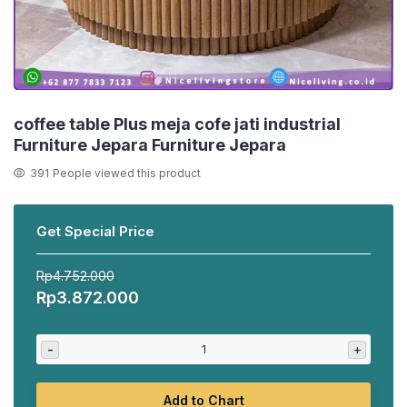
coffee table Plus meja cofe jati industrial
Furniture Jepara Furniture Jepara
391
People viewed this product
Get Special Price
Rp
4.752.000
Harga
Harga
Rp
3.872.000
aslinya
saat
adalah:
ini
-
+
Rp4.752.000.
adalah:
Rp3.872.000.
Add to Chart