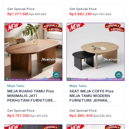
Furniture Jepara
Furniture Jepara
Get Special Price
Get Special Price
Rp
1.377.585
Rp
3.882.285
Rp
1.691.250
Rp
4.764.650
Harga
Harga
Harga
Harga
aslinya
saat
aslinya
saat
adalah:
ini
adalah:
ini
Rp1.691.250.
adalah:
Rp4.764.650.
adalah:
Rp1.377.585.
Rp3.882.285.
Meja Tamu
Meja Tamu
MEJA RUANG TAMU Plus
SEAT MEJA COFFE Plus
MINIMALIS JATI
MEJA TAMU MODERN
PERHUTANI FURNITURE
FURNITURE JEPARA
JEPARA Furniture Jepara
Furniture Jepara
Get Special Price
Get Special Price
Rp
3.757.050
Rp
2.880.405
Rp
4.611.200
Rp
3.535.950
Harga
Harga
Harga
Harga
aslinya
saat
aslinya
saat
adalah:
ini
adalah:
ini
Rp4.611.200.
adalah:
Rp3.535.950.
adalah: