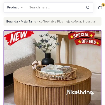
0
Search
›
›
Beranda
Meja Tamu
coffee table Plus meja cofe jati industrial
Furniture Jepara Furniture Jepara