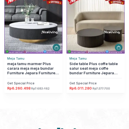
Rp3.757.050.
Rp2.880.405.
Meja Tamu
Meja Tamu
meja tamu marmer Plus
Side table Plus coffe table
carara meja meja bundar
salur seat meja coffe
Furniture Jepara Furniture
bundar Furniture Jepara
Jepara
Furniture Jepara
Get Special Price
Get Special Price
Rp
6.260.498
Rp
6.011.280
Rp
7.683.462
Rp
7.377.700
Harga
Harga
Harga
Harga
aslinya
saat
aslinya
saat
adalah:
ini
adalah:
ini
Rp7.683.462.
adalah:
Rp7.377.700.
adalah:
Rp6.260.498.
Rp6.011.280.