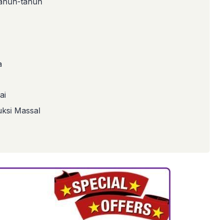
tahun-tahun
a
ai
ksi Massal