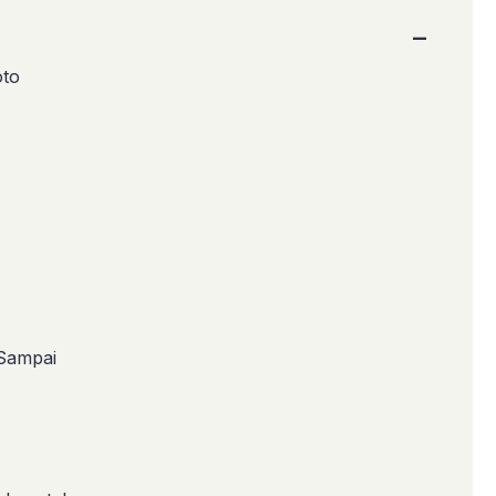
−
oto
 Sampai