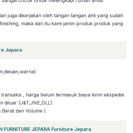
k. Sangat cocok untuk melengkapi rumah anda
an juga dikerjakan oleh tangan tangan ahli yang sudah
ishing, maka dari itu kami jamin produk produk yang
re Jepara
n,desain,warna)
saksi , harga belum termasuk biaya kirim ekspedisi
rim diluar (J&T,JNE,DLL)
n Berat dan Volume )
FURNITURE JEPARA Furniture Jepara