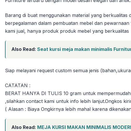
Furniture terbaru dengan model desain elegan dan anti
Barang di buat menggunakan material yang berkualitas d
berpegalaman dalam pembuatan mebel dan pewarnaan fin
kami jual, hanya produk produk mebel yang berkualitas
Also Read:
Seat kursi meja makan minimalis Furnitu
Siap melayani request custom semua jenis (bahan,ukura
CATATAN :
BERAT HANYA DI TULIS 10 gram untuk mempermudah tran
,silahkan contact kami untuk info lebih lanjut.Ongkos ki
( Alasan : Biaya Ongkirnya lebih mahal karena dikenaka
Also Read:
MEJA KURSI MAKAN MINIMALIS MODERN 