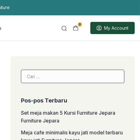
iture
0
s
My Account
Cari
untuk:
Pos-pos Terbaru
Set meja makan 5 Kursi Furniture Jepara
Furniture Jepara
Meja cafe minimalis kayu jati model terbaru