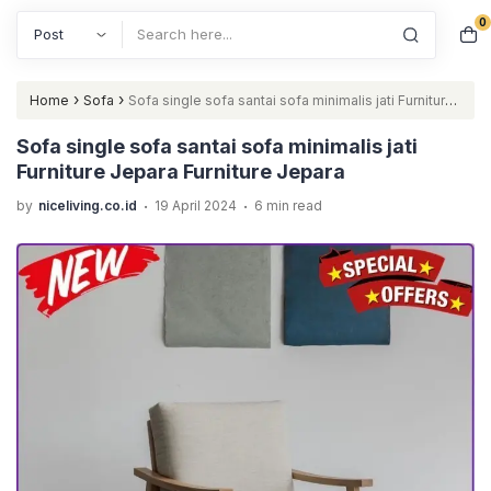
0
Search
›
›
Home
Sofa
Sofa single sofa santai sofa minimalis jati Furniture
Jepara Furniture Jepara
Sofa single sofa santai sofa minimalis jati
Furniture Jepara Furniture Jepara
.
.
by
niceliving.co.id
19 April 2024
6 min read