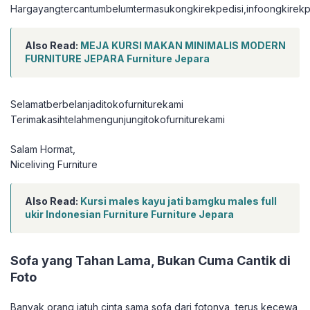
Hargayangtercantumbelumtermasukongkirekpedisi,infoongkirekpe
Also Read:
MEJA KURSI MAKAN MINIMALIS MODERN
FURNITURE JEPARA Furniture Jepara
Selamatberbelanjaditokofurniturekami
Terimakasihtelahmengunjungitokofurniturekami
Salam Hormat,
Niceliving Furniture
Also Read:
Kursi males kayu jati bamgku males full
ukir Indonesian Furniture Furniture Jepara
Sofa yang Tahan Lama, Bukan Cuma Cantik di
Foto
Banyak orang jatuh cinta sama sofa dari fotonya, terus kecewa