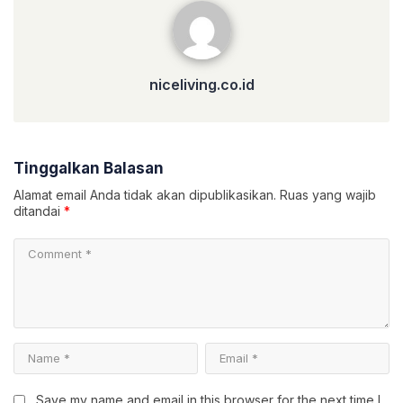
niceliving.co.id
niceliving.co.id
Tinggalkan Balasan
Alamat email Anda tidak akan dipublikasikan.
Ruas yang wajib
ditandai
*
Save my name and email in this browser for the next time I