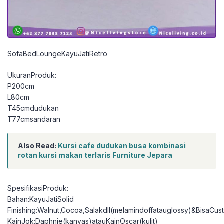
SofaBedLoungeKayuJatiRetro
UkuranProduk:
P200cm
L80cm
T45cmdudukan
T77cmsandaran
Also Read:
Kursi cafe dudukan busa kombinasi
rotan kursi makan terlaris Furniture Jepara
SpesifikasiProduk:
Bahan:KayuJatiSolid
Finishing:Walnut,Cocoa,Salakdll(melamindoffatauglossy)&BisaCu
KainJok:Daphnie(kanvas)atauKainOscar(kulit)