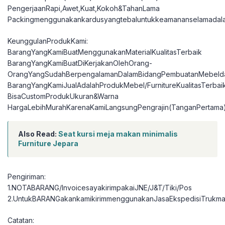
PengerjaanRapi,Awet,Kuat,Kokoh&TahanLama
Packingmenggunakankardusyangtebaluntukkeamananselamadal
KeunggulanProdukKami:
BarangYangKamiBuatMenggunakanMaterialKualitasTerbaik
BarangYangKamiBuatDiKerjakanOlehOrang-
OrangYangSudahBerpengalamanDalamBidangPembuatanMebelda
BarangYangKamiJualAdalahProdukMebel/FurnitureKualitasTerbai
BisaCustomProdukUkuran&Warna
HargaLebihMurahKarenaKamiLangsungPengrajin(TanganPertama
Also Read:
Seat kursi meja makan minimalis
Furniture Jepara
Pengiriman:
1.NOTABARANG/InvoicesayakirimpakaiJNE/J&T/Tiki/Pos
2.UntukBARANGakankamikirimmenggunakanJasaEkspedisiTrukma
Catatan: