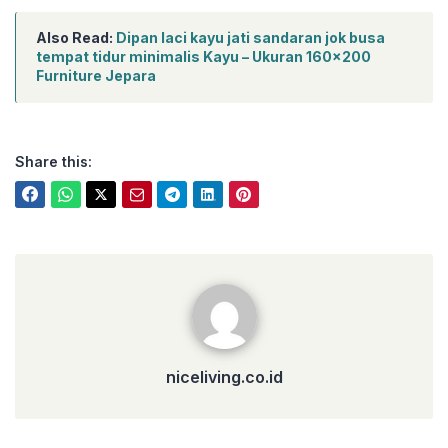
Also Read:
Dipan laci kayu jati sandaran jok busa
tempat tidur minimalis Kayu – Ukuran 160×200
Furniture Jepara
Share this:
niceliving.co.id
niceliving.co.id