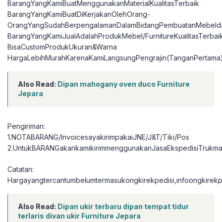
BarangYangKamiBuatMenggunakanMaterialKualitasTerbaik
BarangYangKamiBuatDiKerjakanOlehOrang-
OrangYangSudahBerpengalamanDalamBidangPembuatanMebelda
BarangYangKamiJualAdalahProdukMebel/FurnitureKualitasTerbai
BisaCustomProdukUkuran&Warna
HargaLebihMurahKarenaKamiLangsungPengrajin(TanganPertama
Also Read:
Dipan mahogany oven duco Furniture
Jepara
Pengiriman:
1.NOTABARANG/InvoicesayakirimpakaiJNE/J&T/Tiki/Pos
2.UntukBARANGakankamikirimmenggunakanJasaEkspedisiTrukma
Catatan:
Hargayangtercantumbelumtermasukongkirekpedisi,infoongkirekpe
Also Read:
Dipan ukir terbaru dipan tempat tidur
terlaris divan ukir Furniture Jepara