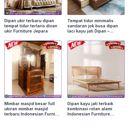
Dipan ukir terbaru dipan
Tempat tidur minimalis
tempat tidur terlaris divan
sandaran jok busa dipan
ukir Furniture Jepara
laci kayu jati Dipan –
Ukuran 160×200 Furniture
Jepara
Mimbar masjid besar full
Dipan kayu jati terbaik
ukiran mimbar masjid
kombinasi rotan alami
terbaru Indonesian Furni
Indonesian Furniture
Furniture Jepara
Furniture Jepara