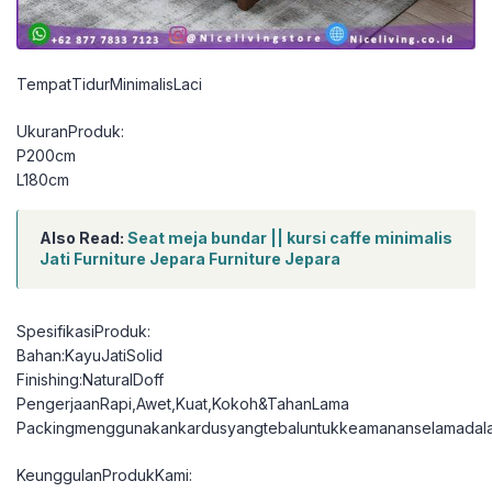
TempatTidurMinimalisLaci
UkuranProduk:
P200cm
L180cm
Also Read:
Seat meja bundar || kursi caffe minimalis
Jati Furniture Jepara Furniture Jepara
SpesifikasiProduk:
Bahan:KayuJatiSolid
Finishing:NaturalDoff
PengerjaanRapi,Awet,Kuat,Kokoh&TahanLama
Packingmenggunakankardusyangtebaluntukkeamananselamadal
KeunggulanProdukKami: