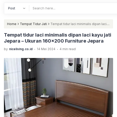
›
›
Home
Tempat Tidur Jati
Tempat tidur laci minimalis dipan laci
kayu jati Jepara – Ukuran 160×200 Furniture Jepara
Tempat tidur laci minimalis dipan laci kayu jati
Jepara – Ukuran 160×200 Furniture Jepara
.
.
by
niceliving.co.id
14 Mei 2024
4 min read