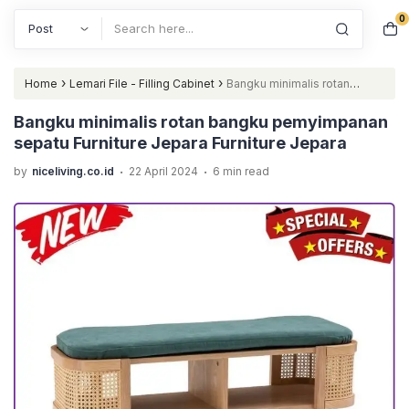
0
Search
›
›
Home
Lemari File - Filling Cabinet
Bangku minimalis rotan
bangku pemyimpanan sepatu Furniture Jepara Furniture Jepara
Bangku minimalis rotan bangku pemyimpanan
sepatu Furniture Jepara Furniture Jepara
.
.
by
niceliving.co.id
22 April 2024
6 min read