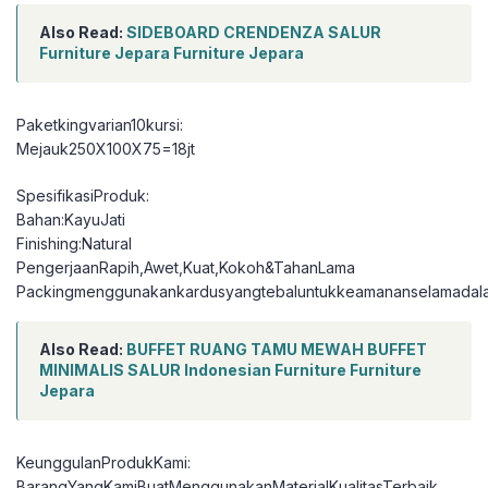
Also Read:
SIDEBOARD CRENDENZA SALUR
Furniture Jepara Furniture Jepara
Paketkingvarian10kursi:
Mejauk250X100X75=18jt
SpesifikasiProduk:
Bahan:KayuJati
Finishing:Natural
PengerjaanRapih,Awet,Kuat,Kokoh&TahanLama
Packingmenggunakankardusyangtebaluntukkeamananselamadal
Also Read:
BUFFET RUANG TAMU MEWAH BUFFET
MINIMALIS SALUR Indonesian Furniture Furniture
Jepara
KeunggulanProdukKami:
BarangYangKamiBuatMenggunakanMaterialKualitasTerbaik