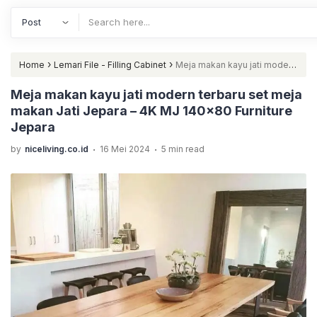
›
›
Home
Lemari File - Filling Cabinet
Meja makan kayu jati modern
terbaru set meja makan Jati Jepara – 4K MJ 140×80 Furniture
Meja makan kayu jati modern terbaru set meja
makan Jati Jepara – 4K MJ 140×80 Furniture
Jepara
Jepara
.
.
by
niceliving.co.id
16 Mei 2024
5 min read