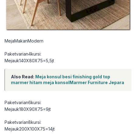
MejaMakanModern
Paketvarian4kursi:
Mejauk140X80X75=5,5jt
Also Read:
Meja konsul besi finishing gold top
marmer hitam meja konsolMarmer Furniture Jepara
Paketvarian6kursi:
Mejauk180X90X75=9jt
Paketvarian8kursi:
Mejauk200X100X75=14jt