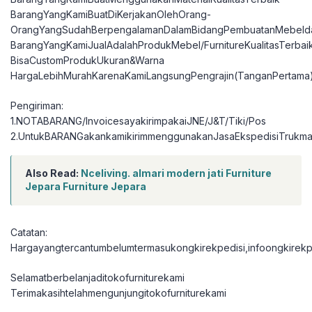
BarangYangKamiBuatDiKerjakanOlehOrang-
OrangYangSudahBerpengalamanDalamBidangPembuatanMebelda
BarangYangKamiJualAdalahProdukMebel/FurnitureKualitasTerbai
BisaCustomProdukUkuran&Warna
HargaLebihMurahKarenaKamiLangsungPengrajin(TanganPertama
Pengiriman:
1.NOTABARANG/InvoicesayakirimpakaiJNE/J&T/Tiki/Pos
2.UntukBARANGakankamikirimmenggunakanJasaEkspedisiTrukma
Also Read:
Nceliving. almari modern jati Furniture
Jepara Furniture Jepara
Catatan:
Hargayangtercantumbelumtermasukongkirekpedisi,infoongkirekpe
Selamatberbelanjaditokofurniturekami
Terimakasihtelahmengunjungitokofurniturekami