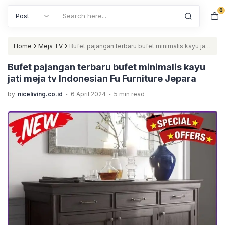
0
Search
›
›
Home
Meja TV
Bufet pajangan terbaru bufet minimalis kayu jati
meja tv Indonesian Fu Furniture Jepara
Bufet pajangan terbaru bufet minimalis kayu
jati meja tv Indonesian Fu Furniture Jepara
.
.
by
niceliving.co.id
6 April 2024
5 min read