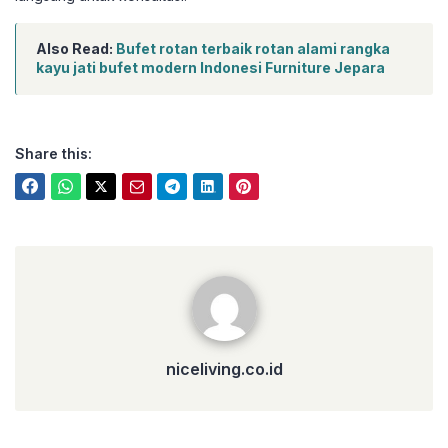
Also Read:
Bufet rotan terbaik rotan alami rangka
kayu jati bufet modern Indonesi Furniture Jepara
Share this:
niceliving.co.id
niceliving.co.id