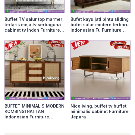
Buffet TV salur top marmer
Bufet kayu jati pintu sliding
terlaris meja tv serbaguna
bufet salur modern terbaru
cabinet tv Indon Furniture
Indonesian Fu Furniture
Jepara
Jepara
BUFFET MINIMALIS MODERN
Niceliving. buffet tv buffet
KOMBINSI RATTAN
minimalis cabinet Furniture
Indonesian Furniture
Jepara
Furniture Jepara