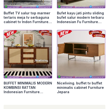
Buffet TV salur top marmer
Bufet kayu jati pintu sliding
terlaris meja tv serbaguna
bufet salur modern terbaru
cabinet tv Indon Furniture
Indonesian Fu Furniture
Jepara
Jepara
BUFFET MINIMALIS MODERN
Niceliving. buffet tv buffet
KOMBINSI RATTAN
minimalis cabinet Furniture
Indonesian Furniture
Jepara
Furniture Jepara