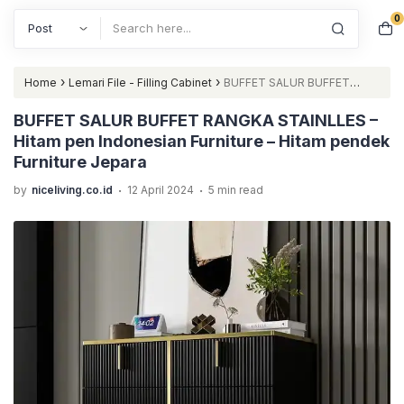
0
Search
›
›
Home
Lemari File - Filling Cabinet
BUFFET SALUR BUFFET
RANGKA STAINLLES – Hitam pen Indonesian Furniture – Hitam
BUFFET SALUR BUFFET RANGKA STAINLLES –
Hitam pen Indonesian Furniture – Hitam pendek
pendek Furniture Jepara
Furniture Jepara
.
.
by
niceliving.co.id
12 April 2024
5 min read