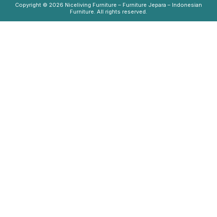
Copyright © 2026
Niceliving Furniture – Furniture Jepara – Indonesian
Furniture
. All rights reserved.